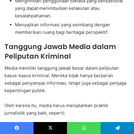
Menghindari penggunaan bahasa yang sensasional
yang dapat menimbulkan ketakutan atau
kesalahpahaman.
Menyajikan informasi yang seimbang dengan
memberikan ruang bagi berbagai perspektif.
Tanggung Jawab Media dalam
Peliputan Kriminal
Media memiliki tanggung jawab besar dalam peliputan
kasus-kasus kriminal. Mereka tidak hanya berperan
sebagai penyampai informasi, tetapi juga sebagai penjaga
kepentingan publik.
Oleh karena itu, media harus menjalankan praktik
jurnalistik yang baik, seperti:
Mengutamakan fakta dan menghindari spekulasi.
Facebook
X
WhatsApp
Telegram