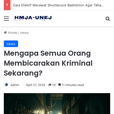
Cara Efektif Merawat Shuttlecock Badminton Agar Tahan Lama Saat Digunakan
Menu
Se
Home
/
news
news
Mengapa Semua Orang
Membicarakan Kriminal
Sekarang?
admin
April 27, 2025
19
11 minutes read