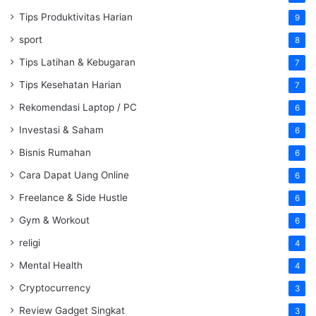
Tips Produktivitas Harian
9
sport
8
Tips Latihan & Kebugaran
7
Tips Kesehatan Harian
7
Rekomendasi Laptop / PC
6
Investasi & Saham
6
Bisnis Rumahan
6
Cara Dapat Uang Online
6
Freelance & Side Hustle
6
Gym & Workout
6
religi
4
Mental Health
4
Cryptocurrency
3
Review Gadget Singkat
3