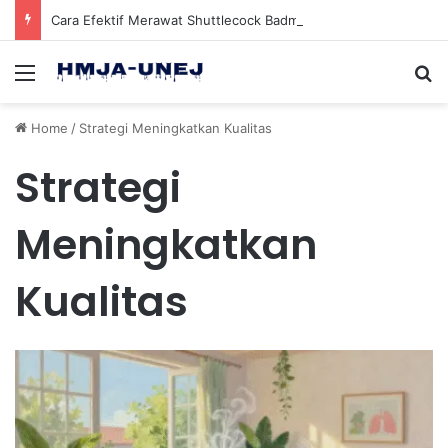
Cara Efektif Merawat Shuttlecock Badminton Agar Tahan Lama Saat Digunakan
Menu
Se
Home
/
Strategi Meningkatkan Kualitas
Strategi
Meningkatkan
Kualitas