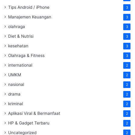
Tips Android / iPhone
3
Manajemen Keuangan
3
olahraga
3
Diet & Nutrisi
3
kesehatan
3
Olahraga & Fitness
3
international
2
UMKM
2
nasional
2
drama
2
kriminal
2
Aplikasi Viral & Bermanfaat
2
HP & Gadget Terbaru
2
Uncategorized
2