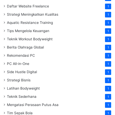
Daftar Website Freelance
1
Strategi Meningkatkan Kualitas
1
Aquatic Resistance Training
1
Tips Mengelola Keuangan
1
Teknik Workout Bodyweight
1
Berita Olahraga Global
1
Rekomendasi PC
1
PC All-in-One
1
Side Hustle Digital
1
Strategi Bisnis
1
Latihan Bodyweight
1
Teknik Sederhana
1
Mengatasi Perasaan Putus Asa
1
Tim Sepak Bola
1