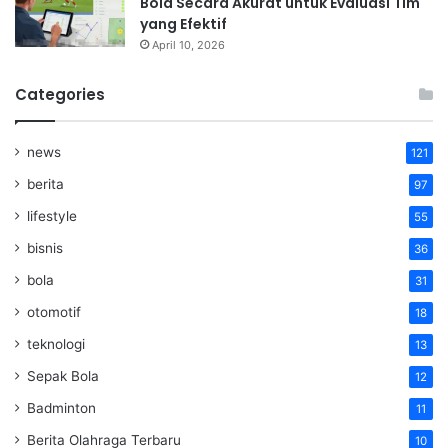
Bola Secara Akurat untuk Evaluasi Tim
yang Efektif
April 10, 2026
Categories
news
121
berita
97
lifestyle
55
bisnis
36
bola
31
otomotif
18
teknologi
13
Sepak Bola
12
Badminton
11
Berita Olahraga Terbaru
10