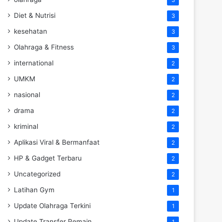
Diet & Nutrisi
3
kesehatan
3
Olahraga & Fitness
3
international
2
UMKM
2
nasional
2
drama
2
kriminal
2
Aplikasi Viral & Bermanfaat
2
HP & Gadget Terbaru
2
Uncategorized
2
Latihan Gym
1
Update Olahraga Terkini
1
Update Transfer Pemain
1