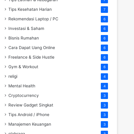
Tips Kesehatan Harian
7
Rekomendasi Laptop / PC
6
Investasi & Saham
6
Bisnis Rumahan
6
Cara Dapat Uang Online
6
Freelance & Side Hustle
6
Gym & Workout
6
religi
4
Mental Health
4
Cryptocurrency
3
Review Gadget Singkat
3
Tips Android / iPhone
3
Manajemen Keuangan
3
olahraga
3