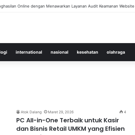
 Merawat Shuttlecock Badminton Agar Tahan Lama Saat Digunakan
logi
international
nasional
kesehatan
olahraga
Atok Dalang
Maret 29, 2026
4
PC All-in-One Terbaik untuk Kasir
dan Bisnis Retail UMKM yang Efisien