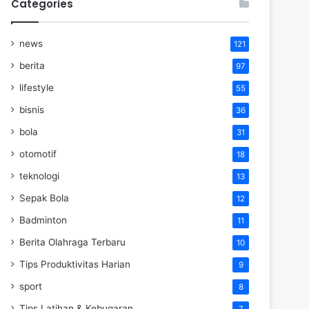
Categories
news
121
berita
97
lifestyle
55
bisnis
36
bola
31
otomotif
18
teknologi
13
Sepak Bola
12
Badminton
11
Berita Olahraga Terbaru
10
Tips Produktivitas Harian
9
sport
8
Tips Latihan & Kebugaran
7