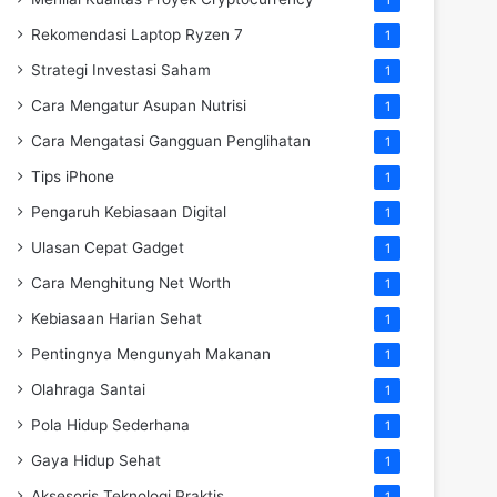
Rekomendasi Laptop Ryzen 7
1
Strategi Investasi Saham
1
Cara Mengatur Asupan Nutrisi
1
Cara Mengatasi Gangguan Penglihatan
1
Tips iPhone
1
Pengaruh Kebiasaan Digital
1
Ulasan Cepat Gadget
1
Cara Menghitung Net Worth
1
Kebiasaan Harian Sehat
1
Pentingnya Mengunyah Makanan
1
Olahraga Santai
1
Pola Hidup Sederhana
1
Gaya Hidup Sehat
1
Aksesoris Teknologi Praktis
1