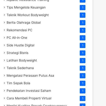
Tips Mengelola Keuangan
1
Teknik Workout Bodyweight
1
Berita Olahraga Global
1
Rekomendasi PC
1
PC All-in-One
1
Side Hustle Digital
1
Strategi Bisnis
1
Latihan Bodyweight
1
Teknik Sederhana
1
Mengatasi Perasaan Putus Asa
1
Tim Sepak Bola
1
Pendekatan Investasi Saham
1
Cara Membeli Properti Virtual
1
Menilai Kualitas Proyek Cryptocurrency
1