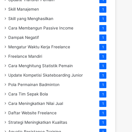
Skill Manajemen
1
Skill yang Menghasilkan
1
Cara Membangun Passive Income
1
Dampak Negatif
1
Mengatur Waktu Kerja Freelance
1
Freelance Mandiri
1
Cara Menghitung Statistik Pemain
1
Update Kompetisi Skateboarding Junior
1
Pola Permainan Badminton
1
Cara Tim Sepak Bola
1
Cara Meningkatkan Nilai Jual
1
Daftar Website Freelance
1
Strategi Meningkatkan Kualitas
1
Aquatic Resistance Training
1