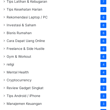
Tips Latihan & Kebugaran
7
Tips Kesehatan Harian
7
Rekomendasi Laptop / PC
6
Investasi & Saham
6
Bisnis Rumahan
6
Cara Dapat Uang Online
6
Freelance & Side Hustle
6
Gym & Workout
6
religi
4
Mental Health
4
Cryptocurrency
3
Review Gadget Singkat
3
Tips Android / iPhone
3
Manajemen Keuangan
3