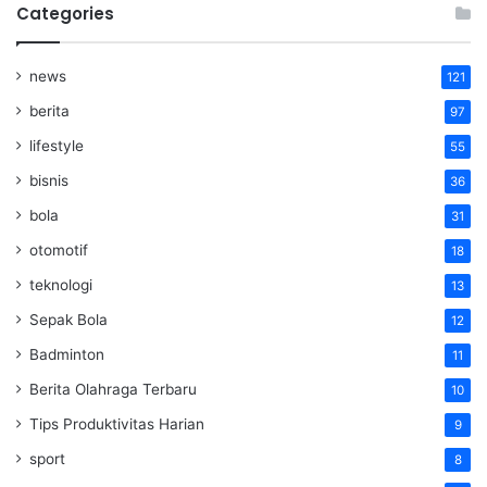
Categories
news
121
berita
97
lifestyle
55
bisnis
36
bola
31
otomotif
18
teknologi
13
Sepak Bola
12
Badminton
11
Berita Olahraga Terbaru
10
Tips Produktivitas Harian
9
sport
8