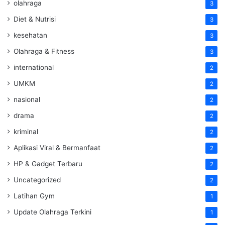
olahraga
3
Diet & Nutrisi
3
kesehatan
3
Olahraga & Fitness
3
international
2
UMKM
2
nasional
2
drama
2
kriminal
2
Aplikasi Viral & Bermanfaat
2
HP & Gadget Terbaru
2
Uncategorized
2
Latihan Gym
1
Update Olahraga Terkini
1