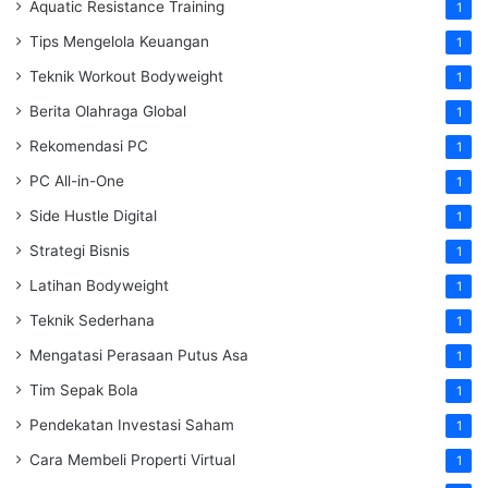
Aquatic Resistance Training
1
Tips Mengelola Keuangan
1
Teknik Workout Bodyweight
1
Berita Olahraga Global
1
Rekomendasi PC
1
PC All-in-One
1
Side Hustle Digital
1
Strategi Bisnis
1
Latihan Bodyweight
1
Teknik Sederhana
1
Mengatasi Perasaan Putus Asa
1
Tim Sepak Bola
1
Pendekatan Investasi Saham
1
Cara Membeli Properti Virtual
1