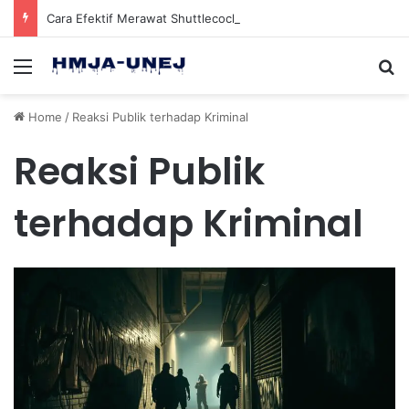
Cara Efektif Merawat Shuttlecock Badminton Agar Tahan Lama Saat Digunakan
Menu
Se
Home
/
Reaksi Publik terhadap Kriminal
Reaksi Publik
terhadap Kriminal