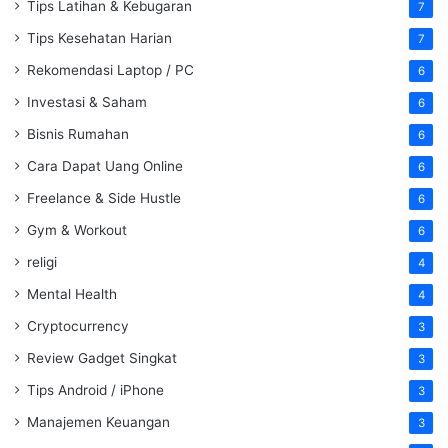
Tips Latihan & Kebugaran
7
Tips Kesehatan Harian
7
Rekomendasi Laptop / PC
6
Investasi & Saham
6
Bisnis Rumahan
6
Cara Dapat Uang Online
6
Freelance & Side Hustle
6
Gym & Workout
6
religi
4
Mental Health
4
Cryptocurrency
3
Review Gadget Singkat
3
Tips Android / iPhone
3
Manajemen Keuangan
3