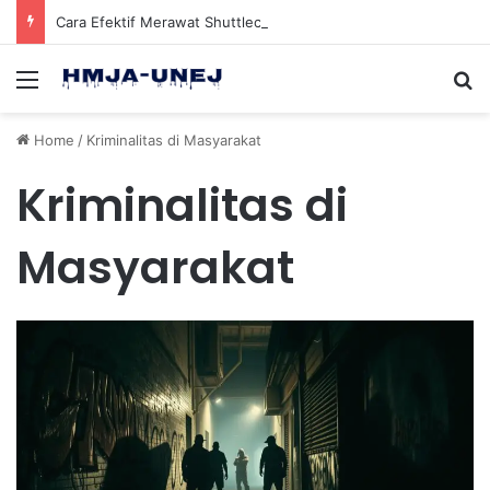
Cara Efektif Merawat Shuttlecock Badminton Agar Tahan Lama Saat Digunakan
Menu
Se
Home
/
Kriminalitas di Masyarakat
Kriminalitas di
Masyarakat