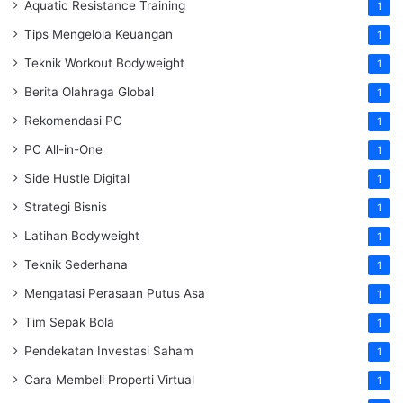
Aquatic Resistance Training
1
Tips Mengelola Keuangan
1
Teknik Workout Bodyweight
1
Berita Olahraga Global
1
Rekomendasi PC
1
PC All-in-One
1
Side Hustle Digital
1
Strategi Bisnis
1
Latihan Bodyweight
1
Teknik Sederhana
1
Mengatasi Perasaan Putus Asa
1
Tim Sepak Bola
1
Pendekatan Investasi Saham
1
Cara Membeli Properti Virtual
1