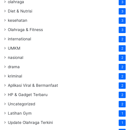
olahraga
3
Diet & Nutrisi
3
kesehatan
3
Olahraga & Fitness
3
international
2
UMKM
2
nasional
2
drama
2
kriminal
2
Aplikasi Viral & Bermanfaat
2
HP & Gadget Terbaru
2
Uncategorized
2
Latihan Gym
1
Update Olahraga Terkini
1