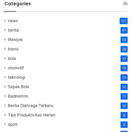
Categories
news
121
berita
97
lifestyle
55
bisnis
36
bola
31
otomotif
18
teknologi
13
Sepak Bola
12
Badminton
11
Berita Olahraga Terbaru
10
Tips Produktivitas Harian
9
sport
8