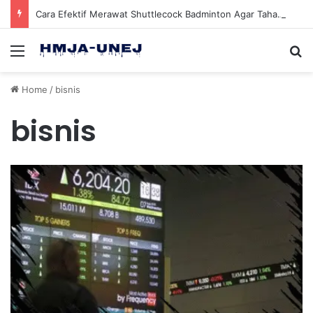
Cara Efektif Merawat Shuttlecock Badminton Agar Tahan Lama Saat Digunakan
Menu
Se
Home
/
bisnis
bisnis