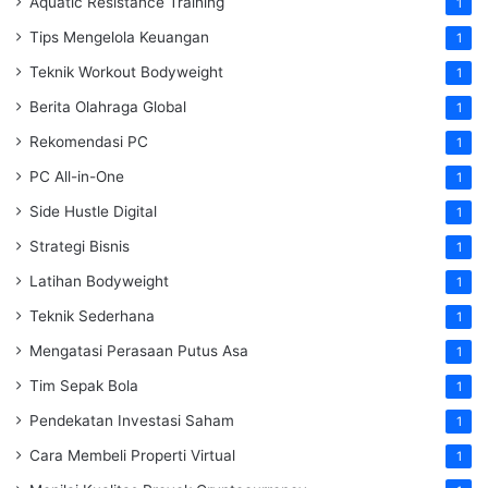
Aquatic Resistance Training
1
Tips Mengelola Keuangan
1
Teknik Workout Bodyweight
1
Berita Olahraga Global
1
Rekomendasi PC
1
PC All-in-One
1
Side Hustle Digital
1
Strategi Bisnis
1
Latihan Bodyweight
1
Teknik Sederhana
1
Mengatasi Perasaan Putus Asa
1
Tim Sepak Bola
1
Pendekatan Investasi Saham
1
Cara Membeli Properti Virtual
1