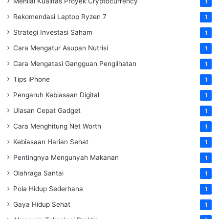
Menilai Kualitas Proyek Cryptocurrency
1
Rekomendasi Laptop Ryzen 7
1
Strategi Investasi Saham
1
Cara Mengatur Asupan Nutrisi
1
Cara Mengatasi Gangguan Penglihatan
1
Tips iPhone
1
Pengaruh Kebiasaan Digital
1
Ulasan Cepat Gadget
1
Cara Menghitung Net Worth
1
Kebiasaan Harian Sehat
1
Pentingnya Mengunyah Makanan
1
Olahraga Santai
1
Pola Hidup Sederhana
1
Gaya Hidup Sehat
1