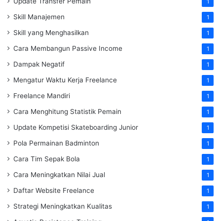
Update Transfer Pemain
1
Skill Manajemen
1
Skill yang Menghasilkan
1
Cara Membangun Passive Income
1
Dampak Negatif
1
Mengatur Waktu Kerja Freelance
1
Freelance Mandiri
1
Cara Menghitung Statistik Pemain
1
Update Kompetisi Skateboarding Junior
1
Pola Permainan Badminton
1
Cara Tim Sepak Bola
1
Cara Meningkatkan Nilai Jual
1
Daftar Website Freelance
1
Strategi Meningkatkan Kualitas
1