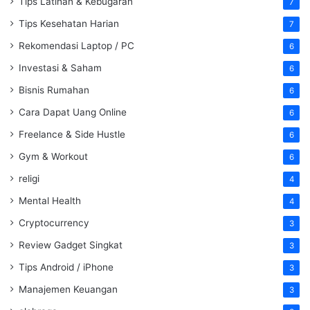
Tips Latihan & Kebugaran
7
Tips Kesehatan Harian
7
Rekomendasi Laptop / PC
6
Investasi & Saham
6
Bisnis Rumahan
6
Cara Dapat Uang Online
6
Freelance & Side Hustle
6
Gym & Workout
6
religi
4
Mental Health
4
Cryptocurrency
3
Review Gadget Singkat
3
Tips Android / iPhone
3
Manajemen Keuangan
3