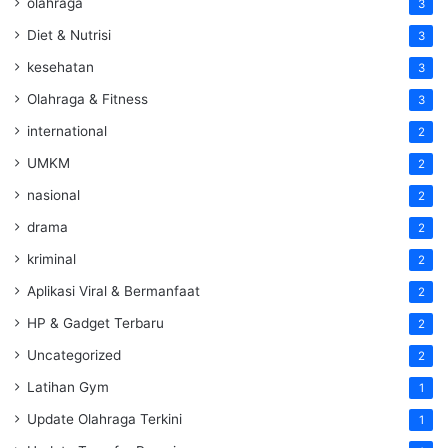
olahraga
3
Diet & Nutrisi
3
kesehatan
3
Olahraga & Fitness
3
international
2
UMKM
2
nasional
2
drama
2
kriminal
2
Aplikasi Viral & Bermanfaat
2
HP & Gadget Terbaru
2
Uncategorized
2
Latihan Gym
1
Update Olahraga Terkini
1