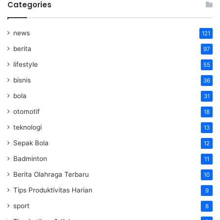
Categories
news
121
berita
97
lifestyle
55
bisnis
36
bola
31
otomotif
18
teknologi
13
Sepak Bola
12
Badminton
11
Berita Olahraga Terbaru
10
Tips Produktivitas Harian
9
sport
8