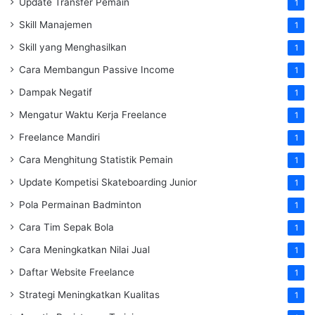
Update Transfer Pemain
1
Skill Manajemen
1
Skill yang Menghasilkan
1
Cara Membangun Passive Income
1
Dampak Negatif
1
Mengatur Waktu Kerja Freelance
1
Freelance Mandiri
1
Cara Menghitung Statistik Pemain
1
Update Kompetisi Skateboarding Junior
1
Pola Permainan Badminton
1
Cara Tim Sepak Bola
1
Cara Meningkatkan Nilai Jual
1
Daftar Website Freelance
1
Strategi Meningkatkan Kualitas
1