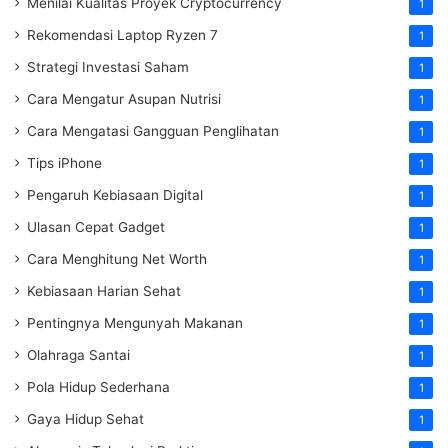
Menilai Kualitas Proyek Cryptocurrency
1
Rekomendasi Laptop Ryzen 7
1
Strategi Investasi Saham
1
Cara Mengatur Asupan Nutrisi
1
Cara Mengatasi Gangguan Penglihatan
1
Tips iPhone
1
Pengaruh Kebiasaan Digital
1
Ulasan Cepat Gadget
1
Cara Menghitung Net Worth
1
Kebiasaan Harian Sehat
1
Pentingnya Mengunyah Makanan
1
Olahraga Santai
1
Pola Hidup Sederhana
1
Gaya Hidup Sehat
1