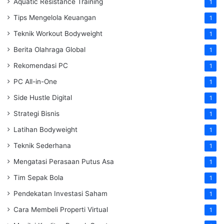
Aquatic Resistance Training
1
Tips Mengelola Keuangan
1
Teknik Workout Bodyweight
1
Berita Olahraga Global
1
Rekomendasi PC
1
PC All-in-One
1
Side Hustle Digital
1
Strategi Bisnis
1
Latihan Bodyweight
1
Teknik Sederhana
1
Mengatasi Perasaan Putus Asa
1
Tim Sepak Bola
1
Pendekatan Investasi Saham
1
Cara Membeli Properti Virtual
1