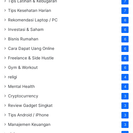
Tips Latihan & Kebugaran
7
Tips Kesehatan Harian
7
Rekomendasi Laptop / PC
6
Investasi & Saham
6
Bisnis Rumahan
6
Cara Dapat Uang Online
6
Freelance & Side Hustle
6
Gym & Workout
6
religi
4
Mental Health
4
Cryptocurrency
3
Review Gadget Singkat
3
Tips Android / iPhone
3
Manajemen Keuangan
3