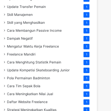
Update Transfer Pemain
1
Skill Manajemen
1
Skill yang Menghasilkan
1
Cara Membangun Passive Income
1
Dampak Negatif
1
Mengatur Waktu Kerja Freelance
1
Freelance Mandiri
1
Cara Menghitung Statistik Pemain
1
Update Kompetisi Skateboarding Junior
1
Pola Permainan Badminton
1
Cara Tim Sepak Bola
1
Cara Meningkatkan Nilai Jual
1
Daftar Website Freelance
1
Strategi Meningkatkan Kualitas
1