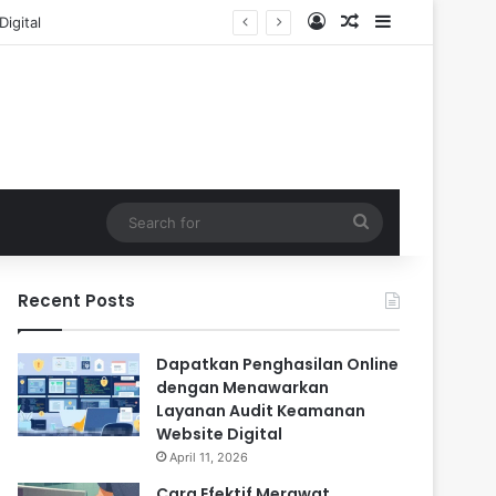
Log In
Random Article
Sidebar
Search
for
Recent Posts
Dapatkan Penghasilan Online
dengan Menawarkan
Layanan Audit Keamanan
Website Digital
April 11, 2026
Cara Efektif Merawat