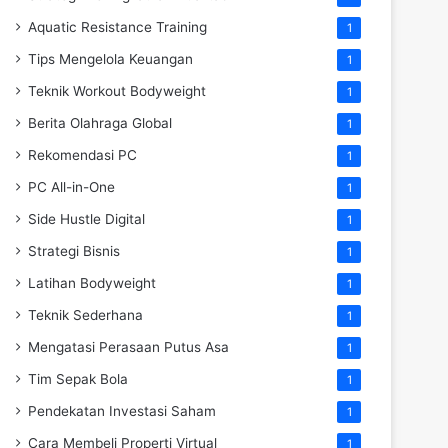
Aquatic Resistance Training
1
Tips Mengelola Keuangan
1
Teknik Workout Bodyweight
1
Berita Olahraga Global
1
Rekomendasi PC
1
PC All-in-One
1
Side Hustle Digital
1
Strategi Bisnis
1
Latihan Bodyweight
1
Teknik Sederhana
1
Mengatasi Perasaan Putus Asa
1
Tim Sepak Bola
1
Pendekatan Investasi Saham
1
Cara Membeli Properti Virtual
1