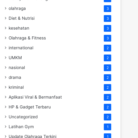
olahraga
3
Diet & Nutrisi
3
kesehatan
3
Olahraga & Fitness
3
international
2
UMKM
2
nasional
2
drama
2
kriminal
2
Aplikasi Viral & Bermanfaat
2
HP & Gadget Terbaru
2
Uncategorized
2
Latihan Gym
1
Update Olahraga Terkini
1