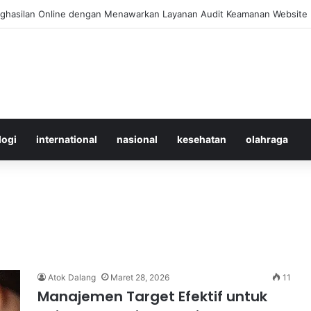
 Merawat Shuttlecock Badminton Agar Tahan Lama Saat Digunakan
logi
international
nasional
kesehatan
olahraga
Atok Dalang
Maret 28, 2026
11
Manajemen Target Efektif untuk