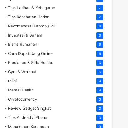
Tips Latihan & Kebugaran
7
Tips Kesehatan Harian
7
Rekomendasi Laptop / PC
6
Investasi & Saham
6
Bisnis Rumahan
6
Cara Dapat Uang Online
6
Freelance & Side Hustle
6
Gym & Workout
6
religi
4
Mental Health
4
Cryptocurrency
3
Review Gadget Singkat
3
Tips Android / iPhone
3
Manajemen Keuangan
3