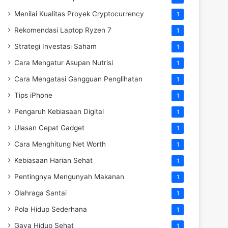
Menilai Kualitas Proyek Cryptocurrency
1
Rekomendasi Laptop Ryzen 7
1
Strategi Investasi Saham
1
Cara Mengatur Asupan Nutrisi
1
Cara Mengatasi Gangguan Penglihatan
1
Tips iPhone
1
Pengaruh Kebiasaan Digital
1
Ulasan Cepat Gadget
1
Cara Menghitung Net Worth
1
Kebiasaan Harian Sehat
1
Pentingnya Mengunyah Makanan
1
Olahraga Santai
1
Pola Hidup Sederhana
1
Gaya Hidup Sehat
1