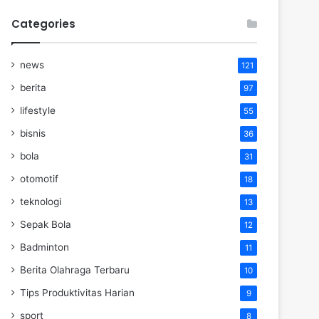
Categories
news
121
berita
97
lifestyle
55
bisnis
36
bola
31
otomotif
18
teknologi
13
Sepak Bola
12
Badminton
11
Berita Olahraga Terbaru
10
Tips Produktivitas Harian
9
sport
8