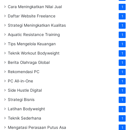
Cara Meningkatkan Nilai Jual
1
Daftar Website Freelance
1
Strategi Meningkatkan Kualitas
1
Aquatic Resistance Training
1
Tips Mengelola Keuangan
1
Teknik Workout Bodyweight
1
Berita Olahraga Global
1
Rekomendasi PC
1
PC All-in-One
1
Side Hustle Digital
1
Strategi Bisnis
1
Latihan Bodyweight
1
Teknik Sederhana
1
Mengatasi Perasaan Putus Asa
1