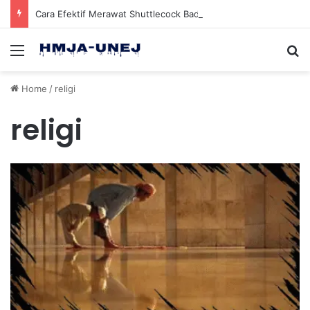
Cara Efektif Merawat Shuttlecock Badminton Agar Tahan Lama Saat Digunakan
Menu
Se
Home
/
religi
religi