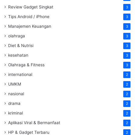
Review Gadget Singkat
3
Tips Android / iPhone
3
Manajemen Keuangan
3
olahraga
3
Diet & Nutrisi
3
kesehatan
3
Olahraga & Fitness
3
international
2
UMKM
2
nasional
2
drama
2
kriminal
2
Aplikasi Viral & Bermanfaat
2
HP & Gadget Terbaru
2