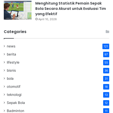
Menghitung Statistik Pemain Sepak
Bola Secara Akurat untuk Evaluasi Tim
yang Efektif
April 10, 2026
Categories
news
121
berita
97
lifestyle
55
bisnis
36
bola
31
otomotif
18
teknologi
13
Sepak Bola
12
Badminton
11