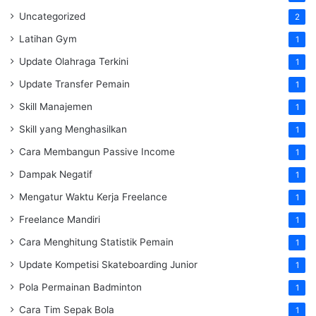
Uncategorized
2
Latihan Gym
1
Update Olahraga Terkini
1
Update Transfer Pemain
1
Skill Manajemen
1
Skill yang Menghasilkan
1
Cara Membangun Passive Income
1
Dampak Negatif
1
Mengatur Waktu Kerja Freelance
1
Freelance Mandiri
1
Cara Menghitung Statistik Pemain
1
Update Kompetisi Skateboarding Junior
1
Pola Permainan Badminton
1
Cara Tim Sepak Bola
1