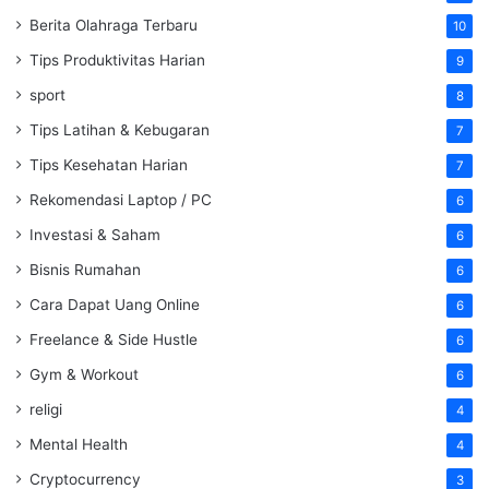
Berita Olahraga Terbaru
10
Tips Produktivitas Harian
9
sport
8
Tips Latihan & Kebugaran
7
Tips Kesehatan Harian
7
Rekomendasi Laptop / PC
6
Investasi & Saham
6
Bisnis Rumahan
6
Cara Dapat Uang Online
6
Freelance & Side Hustle
6
Gym & Workout
6
religi
4
Mental Health
4
Cryptocurrency
3