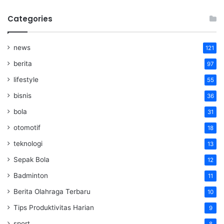
Categories
news
121
berita
97
lifestyle
55
bisnis
36
bola
31
otomotif
18
teknologi
13
Sepak Bola
12
Badminton
11
Berita Olahraga Terbaru
10
Tips Produktivitas Harian
9
sport