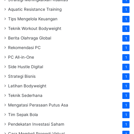
1
Aquatic Resistance Training
1
Tips Mengelola Keuangan
1
Teknik Workout Bodyweight
1
Berita Olahraga Global
1
Rekomendasi PC
1
PC All-in-One
1
Side Hustle Digital
1
Strategi Bisnis
1
Latihan Bodyweight
1
Teknik Sederhana
1
Mengatasi Perasaan Putus Asa
1
Tim Sepak Bola
1
Pendekatan Investasi Saham
1
Cara Membeli Properti Virtual