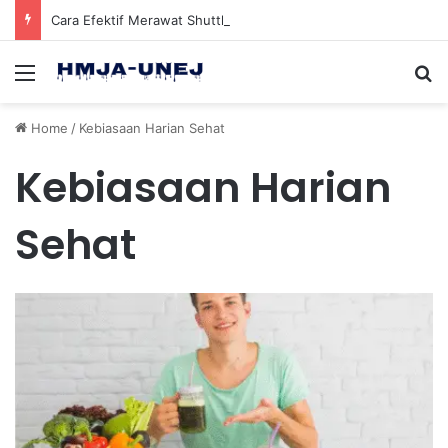
Cara Efektif Merawat Shuttlecock Badminton Agar Tahan Lama Saat Digunakan
Menu
Se
Home
/
Kebiasaan Harian Sehat
Kebiasaan Harian
Sehat