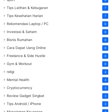
8
Tips Latihan & Kebugaran
7
Tips Kesehatan Harian
7
Rekomendasi Laptop / PC
6
Investasi & Saham
6
Bisnis Rumahan
6
Cara Dapat Uang Online
6
Freelance & Side Hustle
6
Gym & Workout
6
religi
4
Mental Health
4
Cryptocurrency
3
Review Gadget Singkat
3
Tips Android / iPhone
3
Manajemen Keuangan