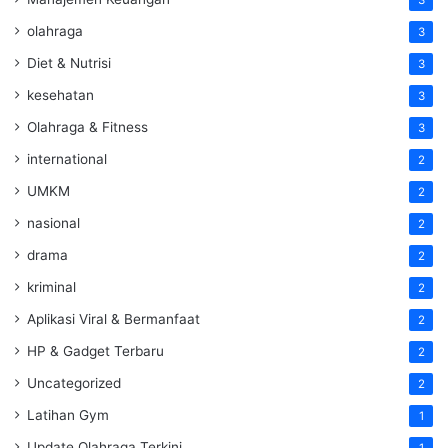
3
olahraga
3
Diet & Nutrisi
3
kesehatan
3
Olahraga & Fitness
3
international
2
UMKM
2
nasional
2
drama
2
kriminal
2
Aplikasi Viral & Bermanfaat
2
HP & Gadget Terbaru
2
Uncategorized
2
Latihan Gym
1
Update Olahraga Terkini