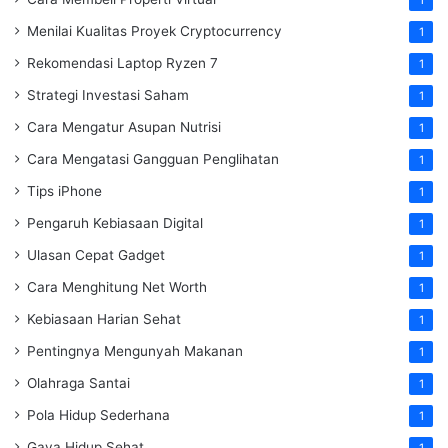
1
Menilai Kualitas Proyek Cryptocurrency
1
Rekomendasi Laptop Ryzen 7
1
Strategi Investasi Saham
1
Cara Mengatur Asupan Nutrisi
1
Cara Mengatasi Gangguan Penglihatan
1
Tips iPhone
1
Pengaruh Kebiasaan Digital
1
Ulasan Cepat Gadget
1
Cara Menghitung Net Worth
1
Kebiasaan Harian Sehat
1
Pentingnya Mengunyah Makanan
1
Olahraga Santai
1
Pola Hidup Sederhana
1
Gaya Hidup Sehat