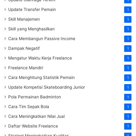
1
Update Transfer Pemain
1
Skill Manajemen
1
Skill yang Menghasilkan
1
Cara Membangun Passive Income
1
Dampak Negatif
1
Mengatur Waktu Kerja Freelance
1
Freelance Mandiri
1
Cara Menghitung Statistik Pemain
1
Update Kompetisi Skateboarding Junior
1
Pola Permainan Badminton
1
Cara Tim Sepak Bola
1
Cara Meningkatkan Nilai Jual
1
Daftar Website Freelance
1
Strategi Meningkatkan Kualitas