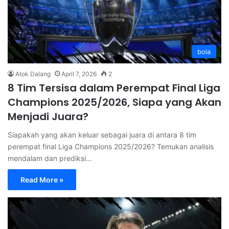
bola
Atok Dalang
April 7, 2026
2
8 Tim Tersisa dalam Perempat Final Liga
Champions 2025/2026, Siapa yang Akan
Menjadi Juara?
Siapakah yang akan keluar sebagai juara di antara 8 tim
perempat final Liga Champions 2025/2026? Temukan analisis
mendalam dan prediksi…
Read More »