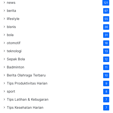
news
121
berita
97
lifestyle
55
bisnis
36
bola
31
otomotif
18
teknologi
13
Sepak Bola
12
Badminton
11
Berita Olahraga Terbaru
10
Tips Produktivitas Harian
9
sport
8
Tips Latihan & Kebugaran
7
Tips Kesehatan Harian
7