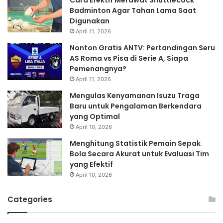
Cara Efektif Merawat Shuttlecock
Badminton Agar Tahan Lama Saat
Digunakan
April 11, 2026
Nonton Gratis ANTV: Pertandingan Seru
AS Roma vs Pisa di Serie A, Siapa
Pemenangnya?
April 11, 2026
Mengulas Kenyamanan Isuzu Traga
Baru untuk Pengalaman Berkendara
yang Optimal
April 10, 2026
Menghitung Statistik Pemain Sepak
Bola Secara Akurat untuk Evaluasi Tim
yang Efektif
April 10, 2026
Categories