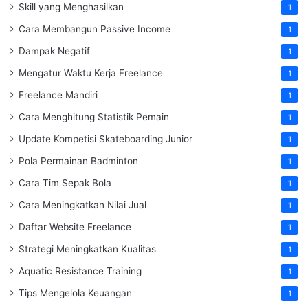
Skill yang Menghasilkan
1
Cara Membangun Passive Income
1
Dampak Negatif
1
Mengatur Waktu Kerja Freelance
1
Freelance Mandiri
1
Cara Menghitung Statistik Pemain
1
Update Kompetisi Skateboarding Junior
1
Pola Permainan Badminton
1
Cara Tim Sepak Bola
1
Cara Meningkatkan Nilai Jual
1
Daftar Website Freelance
1
Strategi Meningkatkan Kualitas
1
Aquatic Resistance Training
1
Tips Mengelola Keuangan
1