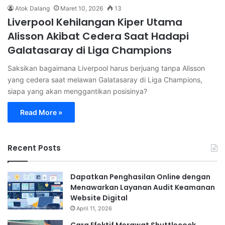
Atok Dalang
Maret 10, 2026
13
Liverpool Kehilangan Kiper Utama
Alisson Akibat Cedera Saat Hadapi
Galatasaray di Liga Champions
Saksikan bagaimana Liverpool harus berjuang tanpa Alisson
yang cedera saat melawan Galatasaray di Liga Champions,
siapa yang akan menggantikan posisinya?
Read More »
Recent Posts
Dapatkan Penghasilan Online dengan
Menawarkan Layanan Audit Keamanan
Website Digital
April 11, 2026