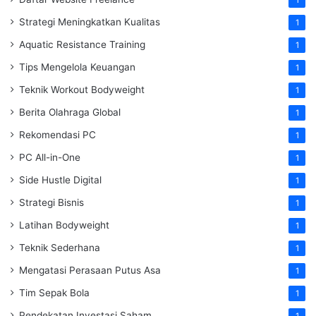
1
Strategi Meningkatkan Kualitas
1
Aquatic Resistance Training
1
Tips Mengelola Keuangan
1
Teknik Workout Bodyweight
1
Berita Olahraga Global
1
Rekomendasi PC
1
PC All-in-One
1
Side Hustle Digital
1
Strategi Bisnis
1
Latihan Bodyweight
1
Teknik Sederhana
1
Mengatasi Perasaan Putus Asa
1
Tim Sepak Bola
1
Pendekatan Investasi Saham