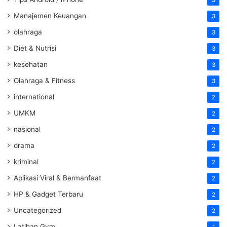
3
Manajemen Keuangan
3
olahraga
3
Diet & Nutrisi
3
kesehatan
3
Olahraga & Fitness
3
international
2
UMKM
2
nasional
2
drama
2
kriminal
2
Aplikasi Viral & Bermanfaat
2
HP & Gadget Terbaru
2
Uncategorized
2
Latihan Gym