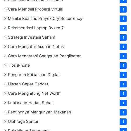
1
Cara Membeli Properti Virtual
1
Menilai Kualitas Proyek Cryptocurrency
1
Rekomendasi Laptop Ryzen 7
1
Strategi Investasi Saham
1
Cara Mengatur Asupan Nutrisi
1
Cara Mengatasi Gangguan Penglihatan
1
Tips iPhone
1
Pengaruh Kebiasaan Digital
1
Ulasan Cepat Gadget
1
Cara Menghitung Net Worth
1
Kebiasaan Harian Sehat
1
Pentingnya Mengunyah Makanan
1
Olahraga Santai
1
Pola Hidup Sederhana