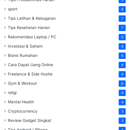
9
sport
8
Tips Latihan & Kebugaran
7
Tips Kesehatan Harian
7
Rekomendasi Laptop / PC
6
Investasi & Saham
6
Bisnis Rumahan
6
Cara Dapat Uang Online
6
Freelance & Side Hustle
6
Gym & Workout
6
religi
4
Mental Health
4
Cryptocurrency
3
Review Gadget Singkat
3
Tips Android / iPhone