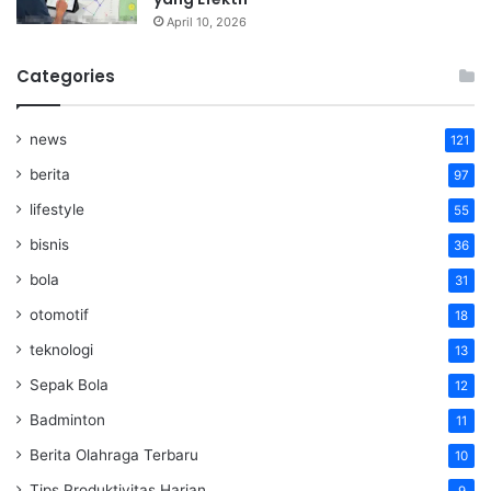
April 10, 2026
Categories
news
121
berita
97
lifestyle
55
bisnis
36
bola
31
otomotif
18
teknologi
13
Sepak Bola
12
Badminton
11
Berita Olahraga Terbaru
10
Tips Produktivitas Harian