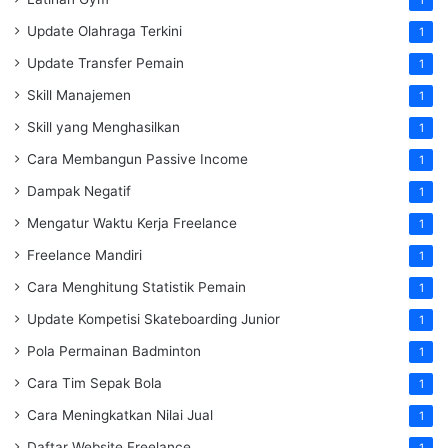
1
Update Olahraga Terkini
1
Update Transfer Pemain
1
Skill Manajemen
1
Skill yang Menghasilkan
1
Cara Membangun Passive Income
1
Dampak Negatif
1
Mengatur Waktu Kerja Freelance
1
Freelance Mandiri
1
Cara Menghitung Statistik Pemain
1
Update Kompetisi Skateboarding Junior
1
Pola Permainan Badminton
1
Cara Tim Sepak Bola
1
Cara Meningkatkan Nilai Jual
1
Daftar Website Freelance