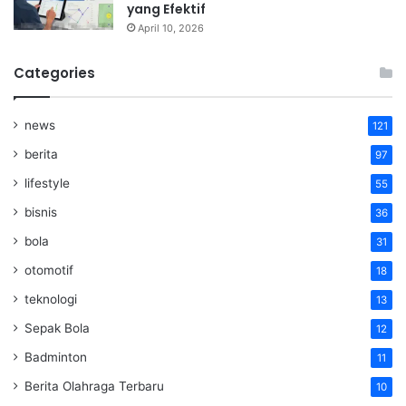
yang Efektif
April 10, 2026
Categories
news
121
berita
97
lifestyle
55
bisnis
36
bola
31
otomotif
18
teknologi
13
Sepak Bola
12
Badminton
11
Berita Olahraga Terbaru
10