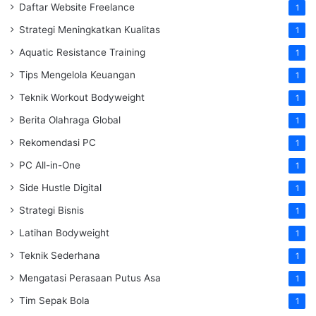
Daftar Website Freelance
1
Strategi Meningkatkan Kualitas
1
Aquatic Resistance Training
1
Tips Mengelola Keuangan
1
Teknik Workout Bodyweight
1
Berita Olahraga Global
1
Rekomendasi PC
1
PC All-in-One
1
Side Hustle Digital
1
Strategi Bisnis
1
Latihan Bodyweight
1
Teknik Sederhana
1
Mengatasi Perasaan Putus Asa
1
Tim Sepak Bola
1