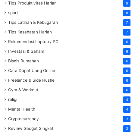
Tips Produktivitas Harian
9
sport
8
Tips Latihan & Kebugaran
7
Tips Kesehatan Harian
7
Rekomendasi Laptop / PC
6
Investasi & Saham
6
Bisnis Rumahan
6
Cara Dapat Uang Online
6
Freelance & Side Hustle
6
Gym & Workout
6
religi
4
Mental Health
4
Cryptocurrency
3
Review Gadget Singkat
3