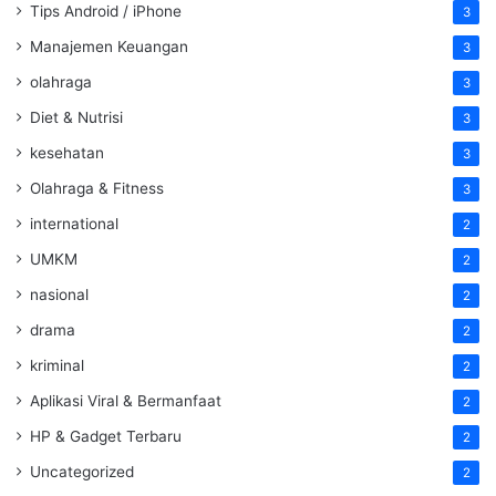
Tips Android / iPhone
3
Manajemen Keuangan
3
olahraga
3
Diet & Nutrisi
3
kesehatan
3
Olahraga & Fitness
3
international
2
UMKM
2
nasional
2
drama
2
kriminal
2
Aplikasi Viral & Bermanfaat
2
HP & Gadget Terbaru
2
Uncategorized
2