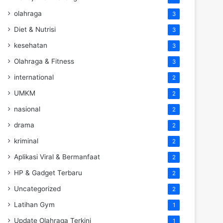
olahraga
3
Diet & Nutrisi
3
kesehatan
3
Olahraga & Fitness
3
international
2
UMKM
2
nasional
2
drama
2
kriminal
2
Aplikasi Viral & Bermanfaat
2
HP & Gadget Terbaru
2
Uncategorized
2
Latihan Gym
1
Update Olahraga Terkini
1