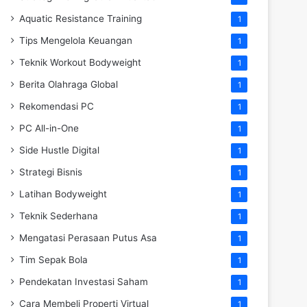
Aquatic Resistance Training
1
Tips Mengelola Keuangan
1
Teknik Workout Bodyweight
1
Berita Olahraga Global
1
Rekomendasi PC
1
PC All-in-One
1
Side Hustle Digital
1
Strategi Bisnis
1
Latihan Bodyweight
1
Teknik Sederhana
1
Mengatasi Perasaan Putus Asa
1
Tim Sepak Bola
1
Pendekatan Investasi Saham
1
Cara Membeli Properti Virtual
1