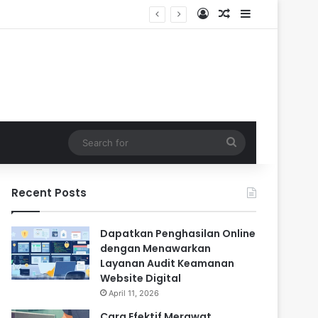
Log In
Random Article
Sidebar
Search
for
Recent Posts
Dapatkan Penghasilan Online
dengan Menawarkan
Layanan Audit Keamanan
Website Digital
April 11, 2026
Cara Efektif Merawat