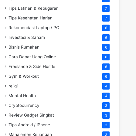
Tips Latihan & Kebugaran
7
Tips Kesehatan Harian
7
Rekomendasi Laptop / PC
6
Investasi & Saham
6
Bisnis Rumahan
6
Cara Dapat Uang Online
6
Freelance & Side Hustle
6
Gym & Workout
6
religi
4
Mental Health
4
Cryptocurrency
3
Review Gadget Singkat
3
Tips Android / iPhone
3
Manajemen Keuangan
3