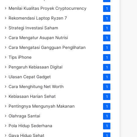
Menilai Kualitas Proyek Cryptocurrency
1
Rekomendasi Laptop Ryzen 7
1
Strategi Investasi Saham
1
Cara Mengatur Asupan Nutrisi
1
Cara Mengatasi Gangguan Penglihatan
1
Tips iPhone
1
Pengaruh Kebiasaan Digital
1
Ulasan Cepat Gadget
1
Cara Menghitung Net Worth
1
Kebiasaan Harian Sehat
1
Pentingnya Mengunyah Makanan
1
Olahraga Santai
1
Pola Hidup Sederhana
1
Gaya Hidup Sehat
1