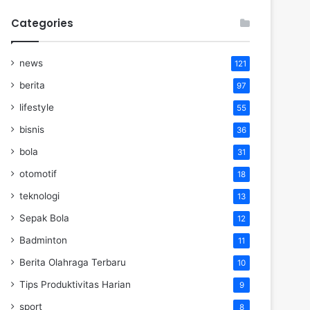
Categories
news
121
berita
97
lifestyle
55
bisnis
36
bola
31
otomotif
18
teknologi
13
Sepak Bola
12
Badminton
11
Berita Olahraga Terbaru
10
Tips Produktivitas Harian
9
sport
8