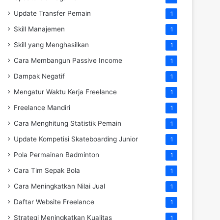
Update Transfer Pemain
1
Skill Manajemen
1
Skill yang Menghasilkan
1
Cara Membangun Passive Income
1
Dampak Negatif
1
Mengatur Waktu Kerja Freelance
1
Freelance Mandiri
1
Cara Menghitung Statistik Pemain
1
Update Kompetisi Skateboarding Junior
1
Pola Permainan Badminton
1
Cara Tim Sepak Bola
1
Cara Meningkatkan Nilai Jual
1
Daftar Website Freelance
1
Strategi Meningkatkan Kualitas
1