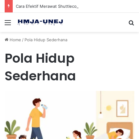
Cara Efektif Merawat Shuttlecock Badminton Agar Tahan Lama Saat Digunakan
Menu
Se
Home
/
Pola Hidup Sederhana
Pola Hidup
Sederhana