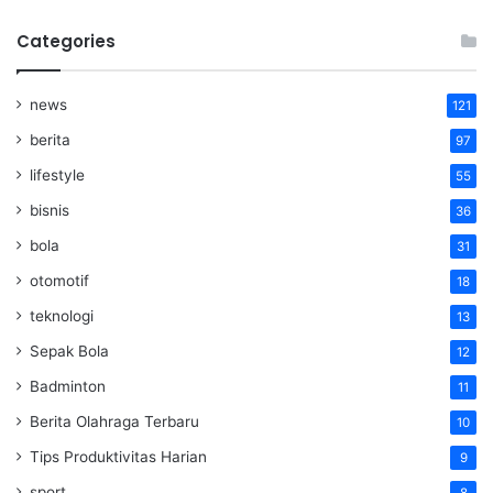
Categories
news
121
berita
97
lifestyle
55
bisnis
36
bola
31
otomotif
18
teknologi
13
Sepak Bola
12
Badminton
11
Berita Olahraga Terbaru
10
Tips Produktivitas Harian
9
sport