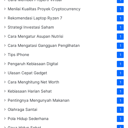
1
Menilai Kualitas Proyek Cryptocurrency
1
Rekomendasi Laptop Ryzen 7
1
Strategi Investasi Saham
1
Cara Mengatur Asupan Nutrisi
1
Cara Mengatasi Gangguan Penglihatan
1
Tips iPhone
1
Pengaruh Kebiasaan Digital
1
Ulasan Cepat Gadget
1
Cara Menghitung Net Worth
1
Kebiasaan Harian Sehat
1
Pentingnya Mengunyah Makanan
1
Olahraga Santai
1
Pola Hidup Sederhana
1
Gaya Hidup Sehat