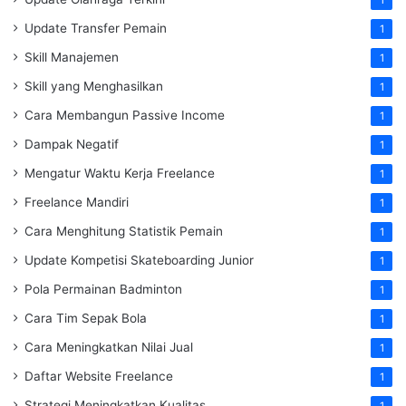
1
Update Transfer Pemain
1
Skill Manajemen
1
Skill yang Menghasilkan
1
Cara Membangun Passive Income
1
Dampak Negatif
1
Mengatur Waktu Kerja Freelance
1
Freelance Mandiri
1
Cara Menghitung Statistik Pemain
1
Update Kompetisi Skateboarding Junior
1
Pola Permainan Badminton
1
Cara Tim Sepak Bola
1
Cara Meningkatkan Nilai Jual
1
Daftar Website Freelance
1
Strategi Meningkatkan Kualitas