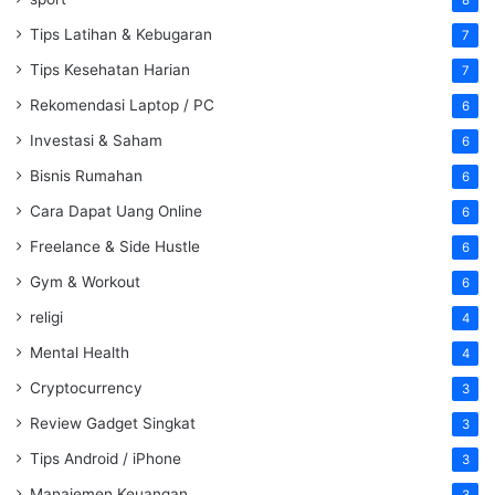
8
Tips Latihan & Kebugaran
7
Tips Kesehatan Harian
7
Rekomendasi Laptop / PC
6
Investasi & Saham
6
Bisnis Rumahan
6
Cara Dapat Uang Online
6
Freelance & Side Hustle
6
Gym & Workout
6
religi
4
Mental Health
4
Cryptocurrency
3
Review Gadget Singkat
3
Tips Android / iPhone
3
Manajemen Keuangan