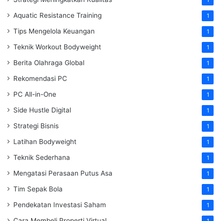
1
Aquatic Resistance Training
1
Tips Mengelola Keuangan
1
Teknik Workout Bodyweight
1
Berita Olahraga Global
1
Rekomendasi PC
1
PC All-in-One
1
Side Hustle Digital
1
Strategi Bisnis
1
Latihan Bodyweight
1
Teknik Sederhana
1
Mengatasi Perasaan Putus Asa
1
Tim Sepak Bola
1
Pendekatan Investasi Saham
1
Cara Membeli Properti Virtual