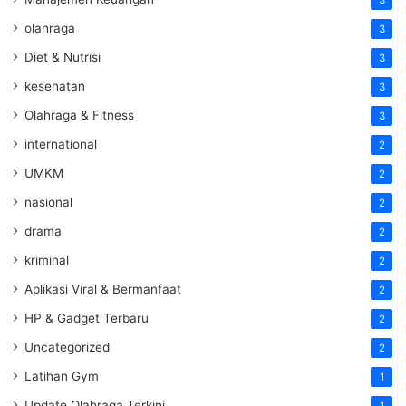
3
olahraga
3
Diet & Nutrisi
3
kesehatan
3
Olahraga & Fitness
3
international
2
UMKM
2
nasional
2
drama
2
kriminal
2
Aplikasi Viral & Bermanfaat
2
HP & Gadget Terbaru
2
Uncategorized
2
Latihan Gym
1
Update Olahraga Terkini