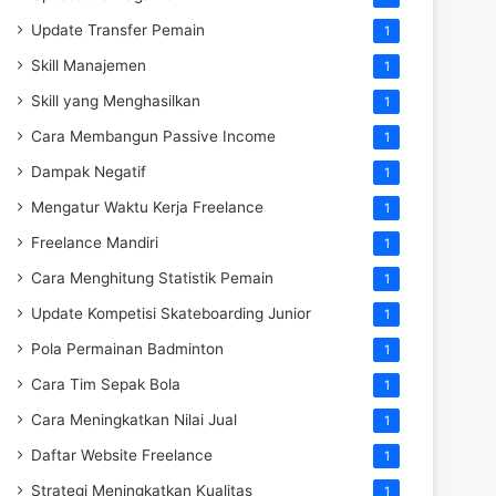
Update Transfer Pemain
1
Skill Manajemen
1
Skill yang Menghasilkan
1
Cara Membangun Passive Income
1
Dampak Negatif
1
Mengatur Waktu Kerja Freelance
1
Freelance Mandiri
1
Cara Menghitung Statistik Pemain
1
Update Kompetisi Skateboarding Junior
1
Pola Permainan Badminton
1
Cara Tim Sepak Bola
1
Cara Meningkatkan Nilai Jual
1
Daftar Website Freelance
1
Strategi Meningkatkan Kualitas
1