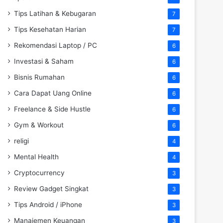
Tips Latihan & Kebugaran
7
Tips Kesehatan Harian
7
Rekomendasi Laptop / PC
6
Investasi & Saham
6
Bisnis Rumahan
6
Cara Dapat Uang Online
6
Freelance & Side Hustle
6
Gym & Workout
6
religi
4
Mental Health
4
Cryptocurrency
3
Review Gadget Singkat
3
Tips Android / iPhone
3
Manajemen Keuangan
3