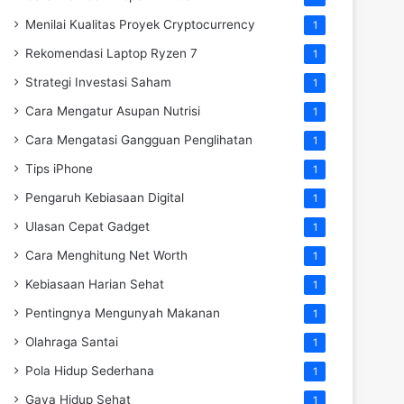
Menilai Kualitas Proyek Cryptocurrency
1
Rekomendasi Laptop Ryzen 7
1
Strategi Investasi Saham
1
Cara Mengatur Asupan Nutrisi
1
Cara Mengatasi Gangguan Penglihatan
1
Tips iPhone
1
Pengaruh Kebiasaan Digital
1
Ulasan Cepat Gadget
1
Cara Menghitung Net Worth
1
Kebiasaan Harian Sehat
1
Pentingnya Mengunyah Makanan
1
Olahraga Santai
1
Pola Hidup Sederhana
1
Gaya Hidup Sehat
1