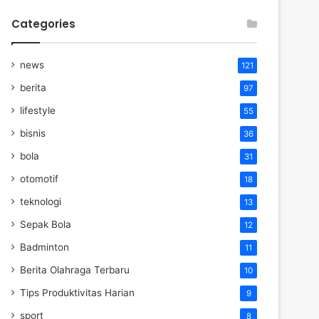
Categories
news
121
berita
97
lifestyle
55
bisnis
36
bola
31
otomotif
18
teknologi
13
Sepak Bola
12
Badminton
11
Berita Olahraga Terbaru
10
Tips Produktivitas Harian
9
sport
8