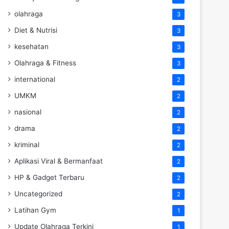
olahraga
3
Diet & Nutrisi
3
kesehatan
3
Olahraga & Fitness
3
international
2
UMKM
2
nasional
2
drama
2
kriminal
2
Aplikasi Viral & Bermanfaat
2
HP & Gadget Terbaru
2
Uncategorized
2
Latihan Gym
1
Update Olahraga Terkini
1