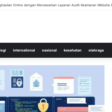
Merawat Shuttlecock Badminton Agar Tahan Lama Saat Digunakan
logi
international
nasional
kesehatan
olahraga