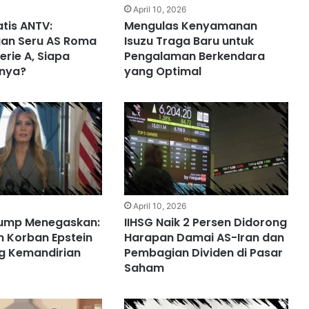
April 10, 2026
tis ANTV:
Mengulas Kenyamanan
gan Seru AS Roma
Isuzu Traga Baru untuk
Serie A, Siapa
Pengalaman Berkendara
nya?
yang Optimal
6
April 10, 2026
rump Menegaskan:
IIHSG Naik 2 Persen Didorong
 Korban Epstein
Harapan Damai AS-Iran dan
g Kemandirian
Pembagian Dividen di Pasar
Saham