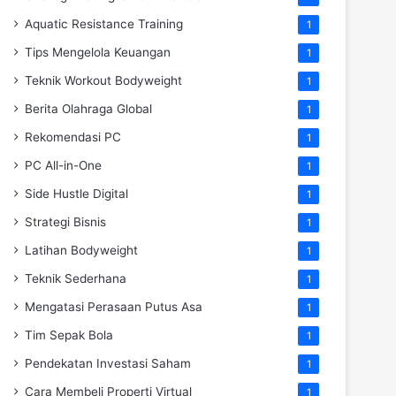
Aquatic Resistance Training
1
Tips Mengelola Keuangan
1
Teknik Workout Bodyweight
1
Berita Olahraga Global
1
Rekomendasi PC
1
PC All-in-One
1
Side Hustle Digital
1
Strategi Bisnis
1
Latihan Bodyweight
1
Teknik Sederhana
1
Mengatasi Perasaan Putus Asa
1
Tim Sepak Bola
1
Pendekatan Investasi Saham
1
Cara Membeli Properti Virtual
1