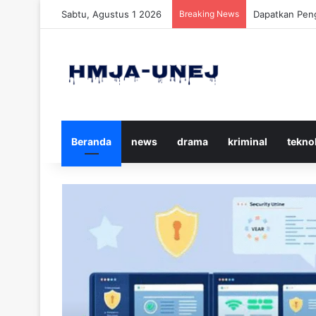
Sabtu, Agustus 1 2026
Breaking News
Cara Efektif 
Beranda
news
drama
kriminal
tekno