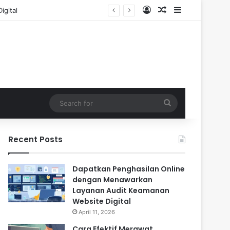
Log In
Random Article
Sidebar
Search
for
Recent Posts
Dapatkan Penghasilan Online
dengan Menawarkan
Layanan Audit Keamanan
Website Digital
April 11, 2026
Cara Efektif Merawat