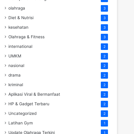
olahraga
3
Diet & Nutrisi
3
kesehatan
3
Olahraga & Fitness
3
international
2
UMKM
2
nasional
2
drama
2
kriminal
2
Aplikasi Viral & Bermanfaat
2
HP & Gadget Terbaru
2
Uncategorized
2
Latihan Gym
1
Update Olahraga Terkini
1