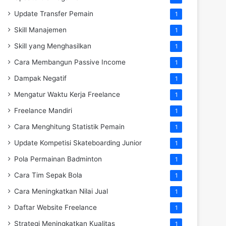
Update Transfer Pemain
1
Skill Manajemen
1
Skill yang Menghasilkan
1
Cara Membangun Passive Income
1
Dampak Negatif
1
Mengatur Waktu Kerja Freelance
1
Freelance Mandiri
1
Cara Menghitung Statistik Pemain
1
Update Kompetisi Skateboarding Junior
1
Pola Permainan Badminton
1
Cara Tim Sepak Bola
1
Cara Meningkatkan Nilai Jual
1
Daftar Website Freelance
1
Strategi Meningkatkan Kualitas
1