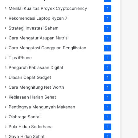
Menilai Kualitas Proyek Cryptocurrency
1
Rekomendasi Laptop Ryzen 7
1
Strategi Investasi Saham
1
Cara Mengatur Asupan Nutrisi
1
Cara Mengatasi Gangguan Penglihatan
1
Tips iPhone
1
Pengaruh Kebiasaan Digital
1
Ulasan Cepat Gadget
1
Cara Menghitung Net Worth
1
Kebiasaan Harian Sehat
1
Pentingnya Mengunyah Makanan
1
Olahraga Santai
1
Pola Hidup Sederhana
1
Gaya Hidup Sehat
1