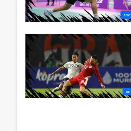
spo
bo