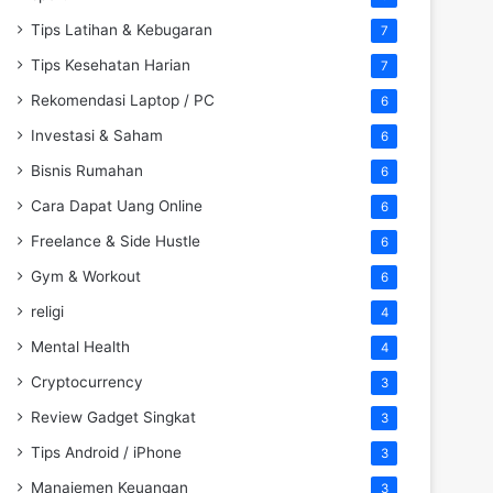
Tips Latihan & Kebugaran
7
Tips Kesehatan Harian
7
Rekomendasi Laptop / PC
6
Investasi & Saham
6
Bisnis Rumahan
6
Cara Dapat Uang Online
6
Freelance & Side Hustle
6
Gym & Workout
6
religi
4
Mental Health
4
Cryptocurrency
3
Review Gadget Singkat
3
Tips Android / iPhone
3
Manajemen Keuangan
3