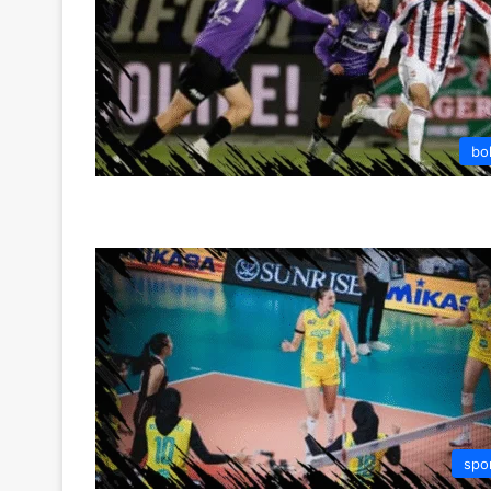
bo
spo