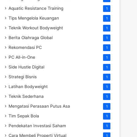
Aquatic Resistance Training
1
Tips Mengelola Keuangan
1
Teknik Workout Bodyweight
1
Berita Olahraga Global
1
Rekomendasi PC
1
PC All-in-One
1
Side Hustle Digital
1
Strategi Bisnis
1
Latihan Bodyweight
1
Teknik Sederhana
1
Mengatasi Perasaan Putus Asa
1
Tim Sepak Bola
1
Pendekatan Investasi Saham
1
Cara Membeli Properti Virtual
1