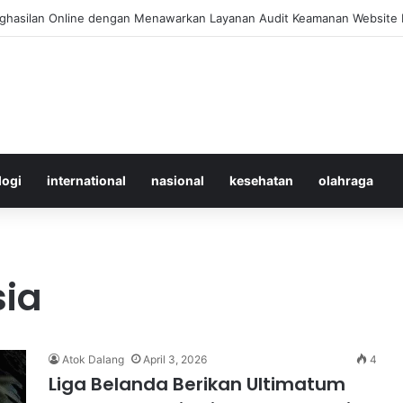
 Merawat Shuttlecock Badminton Agar Tahan Lama Saat Digunakan
logi
international
nasional
kesehatan
olahraga
sia
Atok Dalang
April 3, 2026
4
Liga Belanda Berikan Ultimatum