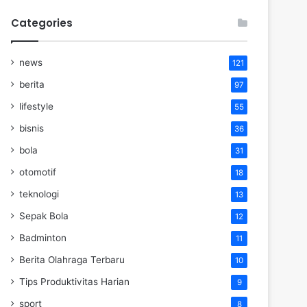
Categories
news
121
berita
97
lifestyle
55
bisnis
36
bola
31
otomotif
18
teknologi
13
Sepak Bola
12
Badminton
11
Berita Olahraga Terbaru
10
Tips Produktivitas Harian
9
sport
8