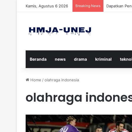
Kamis, Agustus 6 2026
Breaking News
Cara Efektif
Beranda
news
drama
kriminal
tekno
Home
/
olahraga indonesia
olahraga indone