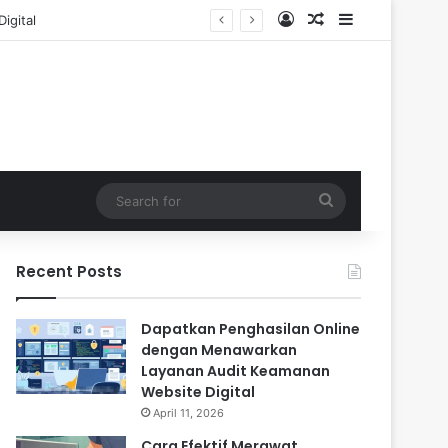
Log In
Random Article
Sidebar
Search
for
Recent Posts
Dapatkan Penghasilan Online
dengan Menawarkan
Layanan Audit Keamanan
Website Digital
April 11, 2026
Cara Efektif Merawat