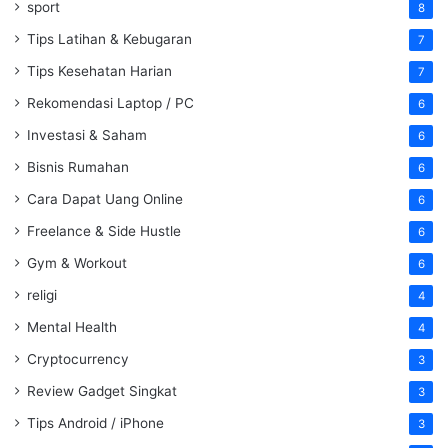
sport
8
Tips Latihan & Kebugaran
7
Tips Kesehatan Harian
7
Rekomendasi Laptop / PC
6
Investasi & Saham
6
Bisnis Rumahan
6
Cara Dapat Uang Online
6
Freelance & Side Hustle
6
Gym & Workout
6
religi
4
Mental Health
4
Cryptocurrency
3
Review Gadget Singkat
3
Tips Android / iPhone
3