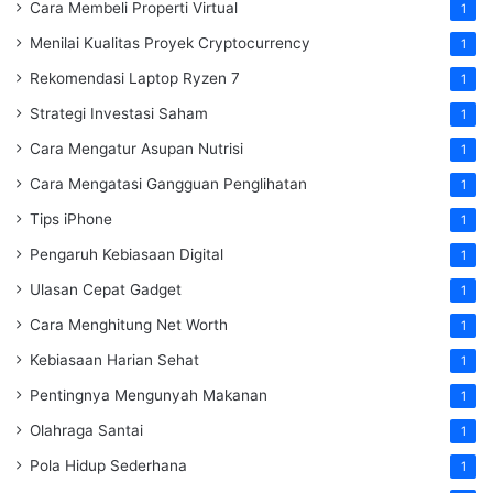
Cara Membeli Properti Virtual
1
Menilai Kualitas Proyek Cryptocurrency
1
Rekomendasi Laptop Ryzen 7
1
Strategi Investasi Saham
1
Cara Mengatur Asupan Nutrisi
1
Cara Mengatasi Gangguan Penglihatan
1
Tips iPhone
1
Pengaruh Kebiasaan Digital
1
Ulasan Cepat Gadget
1
Cara Menghitung Net Worth
1
Kebiasaan Harian Sehat
1
Pentingnya Mengunyah Makanan
1
Olahraga Santai
1
Pola Hidup Sederhana
1