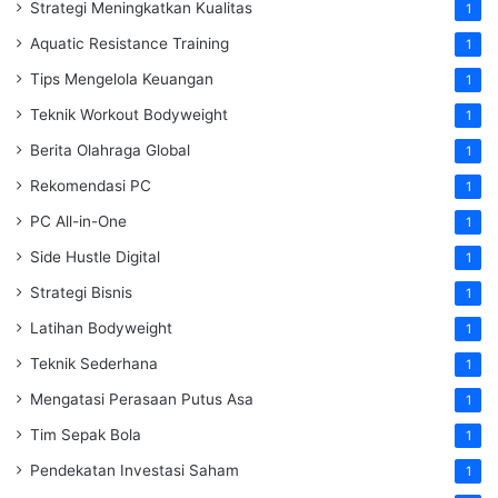
Strategi Meningkatkan Kualitas
1
Aquatic Resistance Training
1
Tips Mengelola Keuangan
1
Teknik Workout Bodyweight
1
Berita Olahraga Global
1
Rekomendasi PC
1
PC All-in-One
1
Side Hustle Digital
1
Strategi Bisnis
1
Latihan Bodyweight
1
Teknik Sederhana
1
Mengatasi Perasaan Putus Asa
1
Tim Sepak Bola
1
Pendekatan Investasi Saham
1