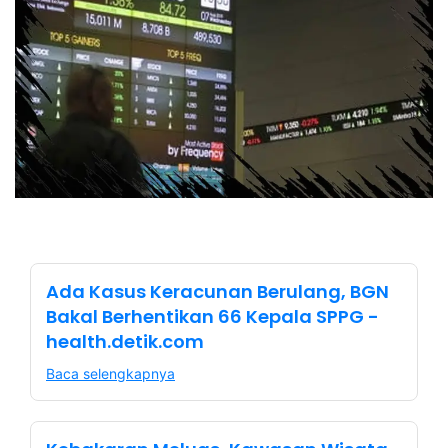
Ada Kasus Keracunan Berulang, BGN
Bakal Berhentikan 66 Kepala SPPG -
health.detik.com
Baca selengkapnya