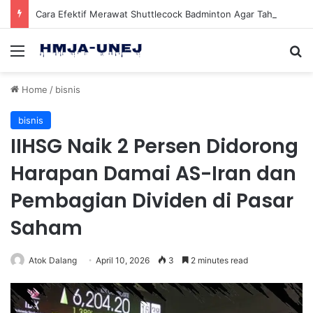
Cara Efektif Merawat Shuttlecock Badminton Agar Tahan Lama Saat Digunakan
Menu
Se
Home
/
bisnis
bisnis
IIHSG Naik 2 Persen Didorong
Harapan Damai AS-Iran dan
Pembagian Dividen di Pasar
Saham
Atok Dalang
April 10, 2026
3
2 minutes read