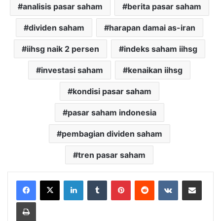
analisis pasar saham
berita pasar saham
dividen saham
harapan damai as-iran
iihsg naik 2 persen
indeks saham iihsg
investasi saham
kenaikan iihsg
kondisi pasar saham
pasar saham indonesia
pembagian dividen saham
tren pasar saham
LinkedIn
Tumblr
Pinterest
Reddit
VKontakte
Share via Email
Print