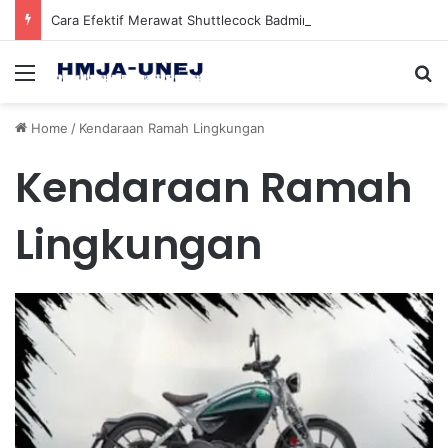
Cara Efektif Merawat Shuttlecock Badminton Agar Tahan Lama Saat Digunakan
Menu
Se
Home
/
Kendaraan Ramah Lingkungan
Kendaraan Ramah
Lingkungan