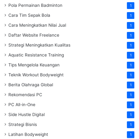
Pola Permainan Badminton
1
Cara Tim Sepak Bola
1
Cara Meningkatkan Nilai Jual
1
Daftar Website Freelance
1
Strategi Meningkatkan Kualitas
1
Aquatic Resistance Training
1
Tips Mengelola Keuangan
1
Teknik Workout Bodyweight
1
Berita Olahraga Global
1
Rekomendasi PC
1
PC All-in-One
1
Side Hustle Digital
1
Strategi Bisnis
1
Latihan Bodyweight
1