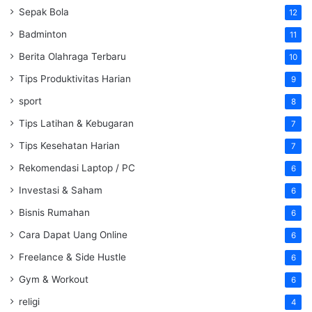
Sepak Bola
12
Badminton
11
Berita Olahraga Terbaru
10
Tips Produktivitas Harian
9
sport
8
Tips Latihan & Kebugaran
7
Tips Kesehatan Harian
7
Rekomendasi Laptop / PC
6
Investasi & Saham
6
Bisnis Rumahan
6
Cara Dapat Uang Online
6
Freelance & Side Hustle
6
Gym & Workout
6
religi
4