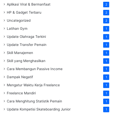
Aplikasi Viral & Bermanfaat
2
HP & Gadget Terbaru
2
Uncategorized
2
Latihan Gym
1
Update Olahraga Terkini
1
Update Transfer Pemain
1
Skill Manajemen
1
Skill yang Menghasilkan
1
Cara Membangun Passive Income
1
Dampak Negatif
1
Mengatur Waktu Kerja Freelance
1
Freelance Mandiri
1
Cara Menghitung Statistik Pemain
1
Update Kompetisi Skateboarding Junior
1