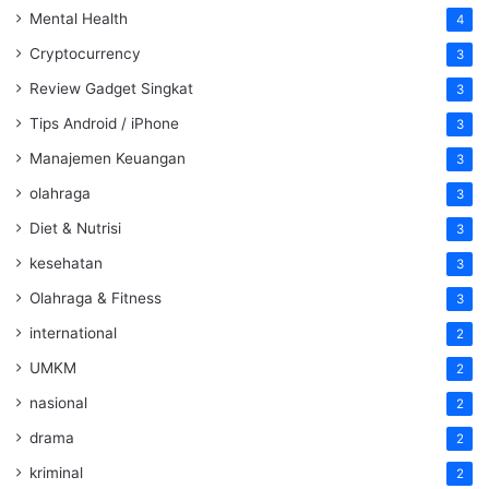
Mental Health
4
Cryptocurrency
3
Review Gadget Singkat
3
Tips Android / iPhone
3
Manajemen Keuangan
3
olahraga
3
Diet & Nutrisi
3
kesehatan
3
Olahraga & Fitness
3
international
2
UMKM
2
nasional
2
drama
2
kriminal
2