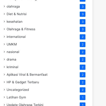
olahraga
3
Diet & Nutrisi
3
kesehatan
3
Olahraga & Fitness
3
international
2
UMKM
2
nasional
2
drama
2
kriminal
2
Aplikasi Viral & Bermanfaat
2
HP & Gadget Terbaru
2
Uncategorized
2
Latihan Gym
1
Update Olahraga Terkini
1