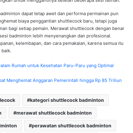
ngkan untuk menggantinya setelah beberapa sesi latihan.
 badminton dapat tetap awet dan performa permainan pun
nghemat biaya penggantian shuttlecock baru, tetapi juga
an bagi setiap pemain. Merawat shuttlecock dengan benar
sesi badminton lebih menyenangkan dan profesional.
impanan, kelembapan, dan cara pemakaian, karena semua itu
 baik.
 Dalam Rumah untuk Kesehatan Paru-Paru yang Optimal
apat Menghemat Anggaran Pemerintah hingga Rp 85 Triliun
lecock
kategori shuttlecock badminton
n
merawat shuttlecock badminton
dminton
perawatan shuttlecock badminton