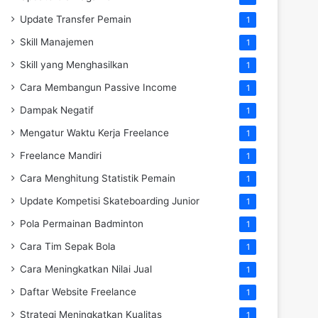
Update Transfer Pemain
1
Skill Manajemen
1
Skill yang Menghasilkan
1
Cara Membangun Passive Income
1
Dampak Negatif
1
Mengatur Waktu Kerja Freelance
1
Freelance Mandiri
1
Cara Menghitung Statistik Pemain
1
Update Kompetisi Skateboarding Junior
1
Pola Permainan Badminton
1
Cara Tim Sepak Bola
1
Cara Meningkatkan Nilai Jual
1
Daftar Website Freelance
1
Strategi Meningkatkan Kualitas
1