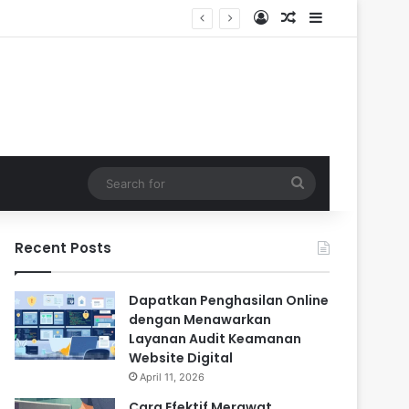
Log In
Random Article
Sidebar
Search
for
Recent Posts
Dapatkan Penghasilan Online
dengan Menawarkan
Layanan Audit Keamanan
Website Digital
April 11, 2026
Cara Efektif Merawat