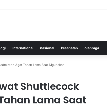
Merawat Shuttlecock Badminton Agar Tahan Lama Saat Digunakan
logi
international
nasional
kesehatan
olahraga
 Badminton Agar Tahan Lama Saat Digunakan
awat Shuttlecock
Tahan Lama Saat