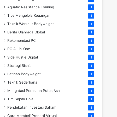
Aquatic Resistance Training
1
Tips Mengelola Keuangan
1
Teknik Workout Bodyweight
1
Berita Olahraga Global
1
Rekomendasi PC
1
PC All-in-One
1
Side Hustle Digital
1
Strategi Bisnis
1
Latihan Bodyweight
1
Teknik Sederhana
1
Mengatasi Perasaan Putus Asa
1
Tim Sepak Bola
1
Pendekatan Investasi Saham
1
Cara Membeli Properti Virtual
1