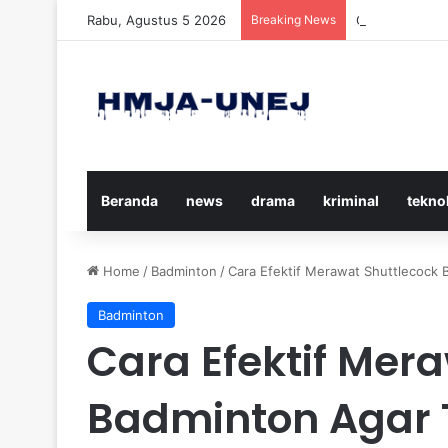
Rabu, Agustus 5 2026
Breaking News
Cara Efektif 
Beranda
news
drama
kriminal
tekno
Home
/
Badminton
/
Cara Efektif Merawat Shuttlecock
Badminton
Cara Efektif Mer
Badminton Agar 