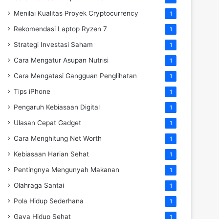
Menilai Kualitas Proyek Cryptocurrency
1
Rekomendasi Laptop Ryzen 7
1
Strategi Investasi Saham
1
Cara Mengatur Asupan Nutrisi
1
Cara Mengatasi Gangguan Penglihatan
1
Tips iPhone
1
Pengaruh Kebiasaan Digital
1
Ulasan Cepat Gadget
1
Cara Menghitung Net Worth
1
Kebiasaan Harian Sehat
1
Pentingnya Mengunyah Makanan
1
Olahraga Santai
1
Pola Hidup Sederhana
1
Gaya Hidup Sehat
1