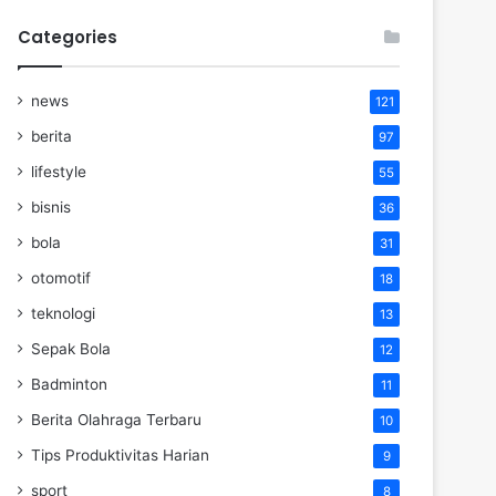
Categories
news
121
berita
97
lifestyle
55
bisnis
36
bola
31
otomotif
18
teknologi
13
Sepak Bola
12
Badminton
11
Berita Olahraga Terbaru
10
Tips Produktivitas Harian
9
sport
8