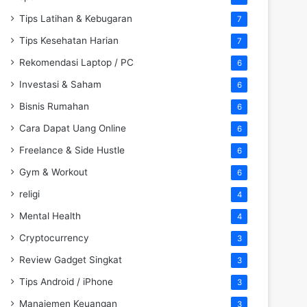
Tips Latihan & Kebugaran
7
Tips Kesehatan Harian
7
Rekomendasi Laptop / PC
6
Investasi & Saham
6
Bisnis Rumahan
6
Cara Dapat Uang Online
6
Freelance & Side Hustle
6
Gym & Workout
6
religi
4
Mental Health
4
Cryptocurrency
3
Review Gadget Singkat
3
Tips Android / iPhone
3
Manajemen Keuangan
3