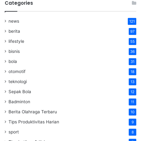
Categories
news
121
berita
97
lifestyle
55
bisnis
36
bola
31
otomotif
18
teknologi
13
Sepak Bola
12
Badminton
11
Berita Olahraga Terbaru
10
Tips Produktivitas Harian
9
sport
8