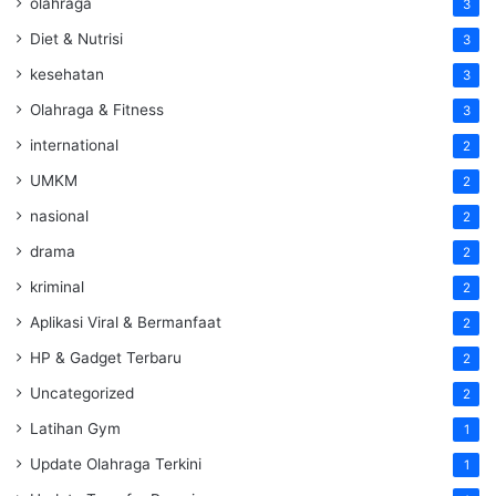
olahraga
3
Diet & Nutrisi
3
kesehatan
3
Olahraga & Fitness
3
international
2
UMKM
2
nasional
2
drama
2
kriminal
2
Aplikasi Viral & Bermanfaat
2
HP & Gadget Terbaru
2
Uncategorized
2
Latihan Gym
1
Update Olahraga Terkini
1