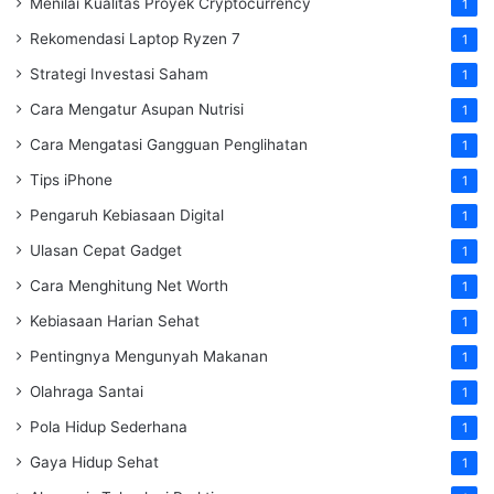
Menilai Kualitas Proyek Cryptocurrency
1
Rekomendasi Laptop Ryzen 7
1
Strategi Investasi Saham
1
Cara Mengatur Asupan Nutrisi
1
Cara Mengatasi Gangguan Penglihatan
1
Tips iPhone
1
Pengaruh Kebiasaan Digital
1
Ulasan Cepat Gadget
1
Cara Menghitung Net Worth
1
Kebiasaan Harian Sehat
1
Pentingnya Mengunyah Makanan
1
Olahraga Santai
1
Pola Hidup Sederhana
1
Gaya Hidup Sehat
1