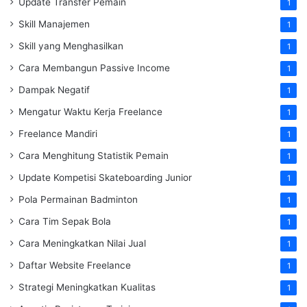
Update Transfer Pemain
1
Skill Manajemen
1
Skill yang Menghasilkan
1
Cara Membangun Passive Income
1
Dampak Negatif
1
Mengatur Waktu Kerja Freelance
1
Freelance Mandiri
1
Cara Menghitung Statistik Pemain
1
Update Kompetisi Skateboarding Junior
1
Pola Permainan Badminton
1
Cara Tim Sepak Bola
1
Cara Meningkatkan Nilai Jual
1
Daftar Website Freelance
1
Strategi Meningkatkan Kualitas
1