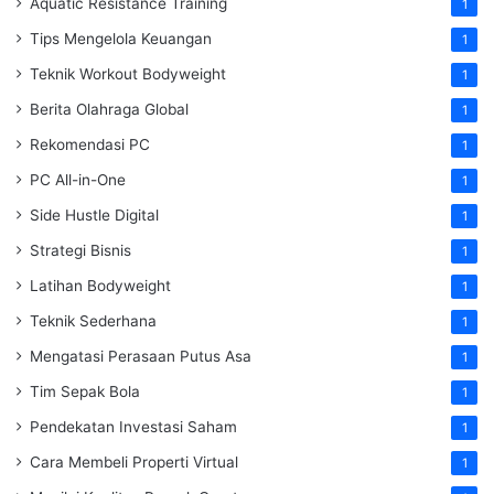
Aquatic Resistance Training
1
Tips Mengelola Keuangan
1
Teknik Workout Bodyweight
1
Berita Olahraga Global
1
Rekomendasi PC
1
PC All-in-One
1
Side Hustle Digital
1
Strategi Bisnis
1
Latihan Bodyweight
1
Teknik Sederhana
1
Mengatasi Perasaan Putus Asa
1
Tim Sepak Bola
1
Pendekatan Investasi Saham
1
Cara Membeli Properti Virtual
1