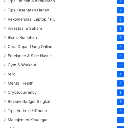
Tips Latihan & Kebugaran
7
Tips Kesehatan Harian
7
Rekomendasi Laptop / PC
6
Investasi & Saham
6
Bisnis Rumahan
6
Cara Dapat Uang Online
6
Freelance & Side Hustle
6
Gym & Workout
6
religi
4
Mental Health
4
Cryptocurrency
3
Review Gadget Singkat
3
Tips Android / iPhone
3
Manajemen Keuangan
3