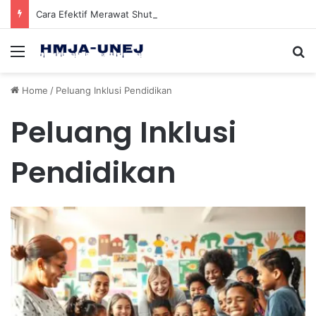
Cara Efektif Merawat Shuttlecock Badminton Agar Tahan Lama Saat Digunakan
Menu
Se
Home
/
Peluang Inklusi Pendidikan
Peluang Inklusi
Pendidikan