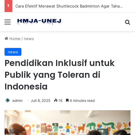
Cara Efektif Merawat Shuttlecock Badminton Agar Tahan Lama Saat Digunakan
Menu
Se
Home
/
news
news
Pendidikan Inklusif untuk
Publik yang Toleran di
Indonesia
admin
Juli 8, 2025
16
4 minutes read