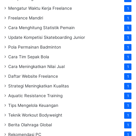
Mengatur Waktu Kerja Freelance
1
Freelance Mandiri
1
Cara Menghitung Statistik Pemain
1
Update Kompetisi Skateboarding Junior
1
Pola Permainan Badminton
1
Cara Tim Sepak Bola
1
Cara Meningkatkan Nilai Jual
1
Daftar Website Freelance
1
Strategi Meningkatkan Kualitas
1
Aquatic Resistance Training
1
Tips Mengelola Keuangan
1
Teknik Workout Bodyweight
1
Berita Olahraga Global
1
Rekomendasi PC
1