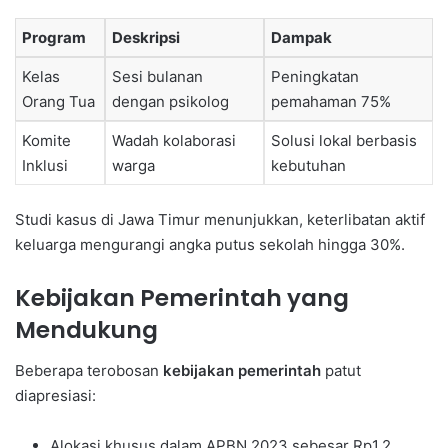
Program
Deskripsi
Dampak
Kelas
Sesi bulanan
Peningkatan
Orang Tua
dengan psikolog
pemahaman 75%
Komite
Wadah kolaborasi
Solusi lokal berbasis
Inklusi
warga
kebutuhan
Studi kasus di Jawa Timur menunjukkan, keterlibatan aktif
keluarga mengurangi angka putus sekolah hingga 30%.
Kebijakan Pemerintah yang
Mendukung
Beberapa terobosan
kebijakan pemerintah
patut
diapresiasi:
Alokasi khusus dalam APBN 2023 sebesar Rp1,2