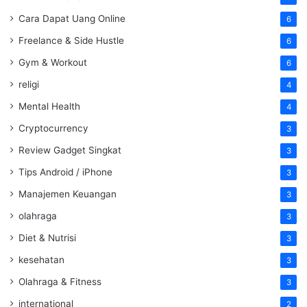
Cara Dapat Uang Online
6
Freelance & Side Hustle
6
Gym & Workout
6
religi
4
Mental Health
4
Cryptocurrency
3
Review Gadget Singkat
3
Tips Android / iPhone
3
Manajemen Keuangan
3
olahraga
3
Diet & Nutrisi
3
kesehatan
3
Olahraga & Fitness
3
international
2