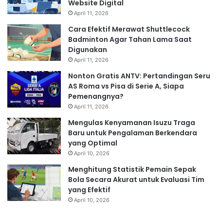
Website Digital
April 11, 2026
Cara Efektif Merawat Shuttlecock
Badminton Agar Tahan Lama Saat
Digunakan
April 11, 2026
Nonton Gratis ANTV: Pertandingan Seru
AS Roma vs Pisa di Serie A, Siapa
Pemenangnya?
April 11, 2026
Mengulas Kenyamanan Isuzu Traga
Baru untuk Pengalaman Berkendara
yang Optimal
April 10, 2026
Menghitung Statistik Pemain Sepak
Bola Secara Akurat untuk Evaluasi Tim
yang Efektif
April 10, 2026