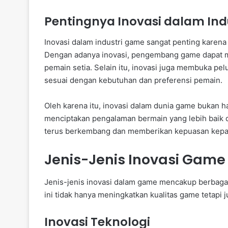
Pentingnya Inovasi dalam In
Inovasi dalam industri game sangat penting kare
Dengan adanya inovasi, pengembang game dapat 
pemain setia. Selain itu, inovasi juga membuka p
sesuai dengan kebutuhan dan preferensi pemain.
Oleh karena itu, inovasi dalam dunia game bukan ha
menciptakan pengalaman bermain yang lebih baik d
terus berkembang dan memberikan kepuasan kepa
Jenis-Jenis Inovasi Game
Jenis-jenis inovasi dalam game mencakup berbagai a
ini tidak hanya meningkatkan kualitas game tetap
Inovasi Teknologi