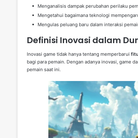
Menganalisis dampak perubahan perilaku pe
Mengetahui bagaimana teknologi mempenga
Mengulas peluang baru dalam interaksi pema
Definisi Inovasi dalam D
Inovasi game tidak hanya tentang memperbarui
fit
bagi para pemain. Dengan adanya inovasi, game da
pemain saat ini.