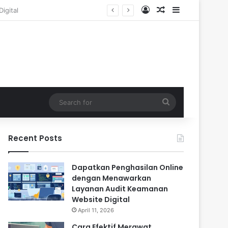
Log In
Random Article
Sidebar
Search
for
Recent Posts
Dapatkan Penghasilan Online
dengan Menawarkan
Layanan Audit Keamanan
Website Digital
April 11, 2026
Cara Efektif Merawat