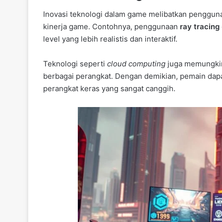
Inovasi teknologi dalam game melibatkan pengguna
kinerja game. Contohnya, penggunaan
ray tracing
level yang lebih realistis dan interaktif.
Teknologi seperti
cloud computing
juga memungkink
berbagai perangkat. Dengan demikian, pemain dap
perangkat keras yang sangat canggih.