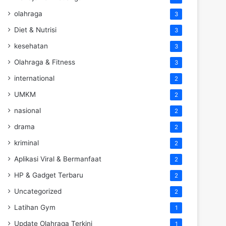
olahraga
3
Diet & Nutrisi
3
kesehatan
3
Olahraga & Fitness
3
international
2
UMKM
2
nasional
2
drama
2
kriminal
2
Aplikasi Viral & Bermanfaat
2
HP & Gadget Terbaru
2
Uncategorized
2
Latihan Gym
1
Update Olahraga Terkini
1