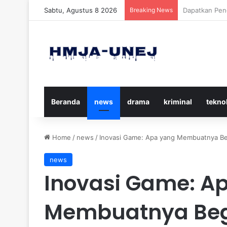
Sabtu, Agustus 8 2026
Breaking News
Cara Efektif
Beranda
news
drama
kriminal
tekno
Home
/
news
/
Inovasi Game: Apa yang Membuatnya Beg
news
Inovasi Game: A
Membuatnya Begi