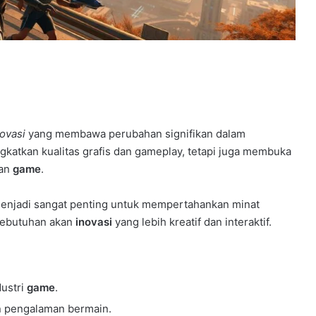
novasi
yang membawa perubahan signifikan dalam
gkatkan kualitas grafis dan gameplay, tetapi juga membuka
gan
game
.
njadi sangat penting untuk mempertahankan minat
kebutuhan akan
inovasi
yang lebih kreatif dan interaktif.
ustri
game
.
 pengalaman bermain.