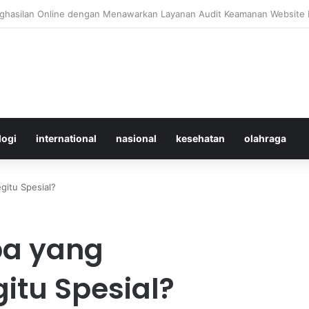
 Merawat Shuttlecock Badminton Agar Tahan Lama Saat Digunakan
logi
international
nasional
kesehatan
olahraga
itu Spesial?
pa yang
tu Spesial?