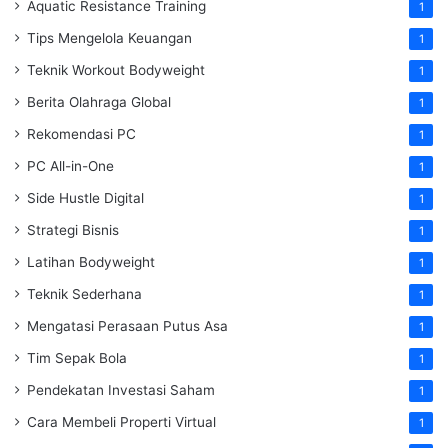
Aquatic Resistance Training
1
Tips Mengelola Keuangan
1
Teknik Workout Bodyweight
1
Berita Olahraga Global
1
Rekomendasi PC
1
PC All-in-One
1
Side Hustle Digital
1
Strategi Bisnis
1
Latihan Bodyweight
1
Teknik Sederhana
1
Mengatasi Perasaan Putus Asa
1
Tim Sepak Bola
1
Pendekatan Investasi Saham
1
Cara Membeli Properti Virtual
1