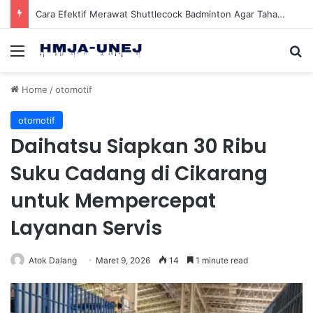
Cara Efektif Merawat Shuttlecock Badminton Agar Tahan Lama Saat Digunakan
Menu
Se
Home
/
otomotif
otomotif
Daihatsu Siapkan 30 Ribu
Suku Cadang di Cikarang
untuk Mempercepat
Layanan Servis
Atok Dalang
Maret 9, 2026
14
1 minute read