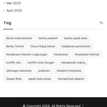
Mei 2025
April 2025
Tag
Berita Internasional
berita selebriti
berita sepak bola
Berita Terkini
Gaya Hidup Sehat
kebijakan pemerintah
Kendaraan Ramah Lingkungan
Kesehatan
Kesehatan Mental
konflik iran
konflik timur tengah
manajemen waktu
olahraga indonesia
prabowo
Selebriti Indonesia
Sepak Bola
sepak bola eropa
transportasi lebaran
© Copyright 2026, All Rights Reserved |