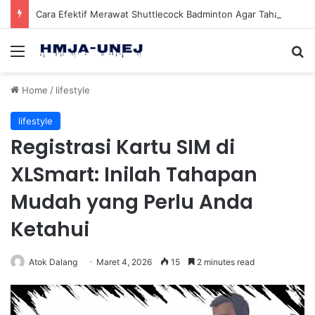
Cara Efektif Merawat Shuttlecock Badminton Agar Tahan Lama Saat Digunakan
Menu
Se
Home
/
lifestyle
lifestyle
Registrasi Kartu SIM di
XLSmart: Inilah Tahapan
Mudah yang Perlu Anda
Ketahui
Atok Dalang
Maret 4, 2026
15
2 minutes read