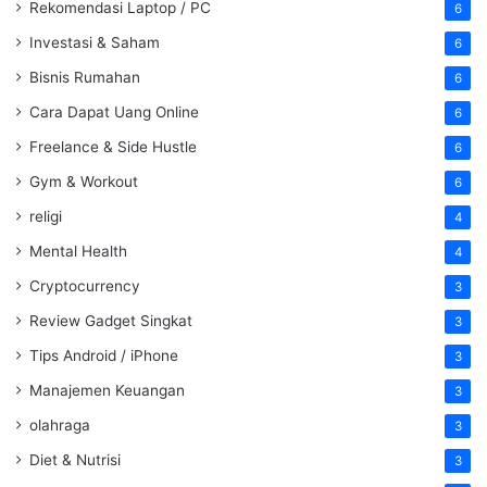
Rekomendasi Laptop / PC
6
Investasi & Saham
6
Bisnis Rumahan
6
Cara Dapat Uang Online
6
Freelance & Side Hustle
6
Gym & Workout
6
religi
4
Mental Health
4
Cryptocurrency
3
Review Gadget Singkat
3
Tips Android / iPhone
3
Manajemen Keuangan
3
olahraga
3
Diet & Nutrisi
3