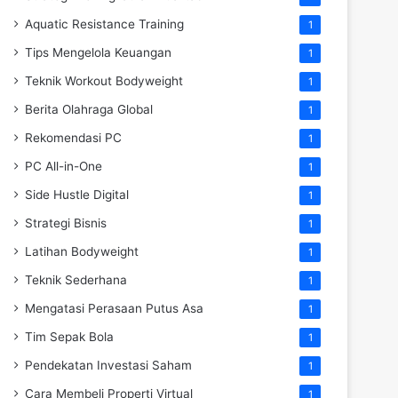
Aquatic Resistance Training
1
Tips Mengelola Keuangan
1
Teknik Workout Bodyweight
1
Berita Olahraga Global
1
Rekomendasi PC
1
PC All-in-One
1
Side Hustle Digital
1
Strategi Bisnis
1
Latihan Bodyweight
1
Teknik Sederhana
1
Mengatasi Perasaan Putus Asa
1
Tim Sepak Bola
1
Pendekatan Investasi Saham
1
Cara Membeli Properti Virtual
1