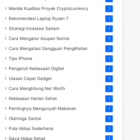
Menilai Kualitas Proyek Cryptocurrency
1
Rekomendasi Laptop Ryzen 7
1
Strategi Investasi Saham
1
Cara Mengatur Asupan Nutrisi
1
Cara Mengatasi Gangguan Penglihatan
1
Tips iPhone
1
Pengaruh Kebiasaan Digital
1
Ulasan Cepat Gadget
1
Cara Menghitung Net Worth
1
Kebiasaan Harian Sehat
1
Pentingnya Mengunyah Makanan
1
Olahraga Santai
1
Pola Hidup Sederhana
1
Gaya Hidup Sehat
1