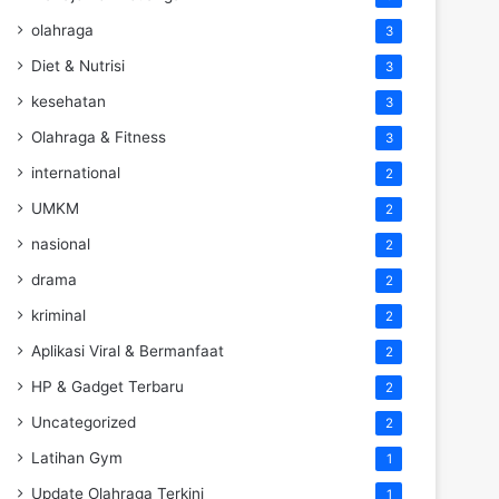
olahraga
3
Diet & Nutrisi
3
kesehatan
3
Olahraga & Fitness
3
international
2
UMKM
2
nasional
2
drama
2
kriminal
2
Aplikasi Viral & Bermanfaat
2
HP & Gadget Terbaru
2
Uncategorized
2
Latihan Gym
1
Update Olahraga Terkini
1