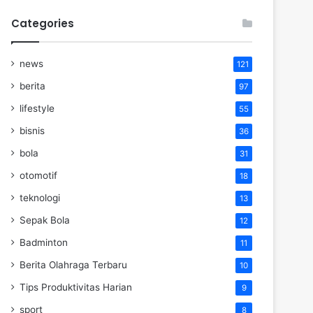
Categories
news
121
berita
97
lifestyle
55
bisnis
36
bola
31
otomotif
18
teknologi
13
Sepak Bola
12
Badminton
11
Berita Olahraga Terbaru
10
Tips Produktivitas Harian
9
sport
8