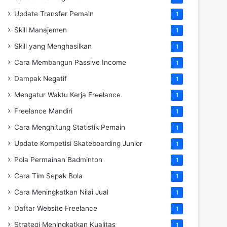
Update Transfer Pemain
1
Skill Manajemen
1
Skill yang Menghasilkan
1
Cara Membangun Passive Income
1
Dampak Negatif
1
Mengatur Waktu Kerja Freelance
1
Freelance Mandiri
1
Cara Menghitung Statistik Pemain
1
Update Kompetisi Skateboarding Junior
1
Pola Permainan Badminton
1
Cara Tim Sepak Bola
1
Cara Meningkatkan Nilai Jual
1
Daftar Website Freelance
1
Strategi Meningkatkan Kualitas
1