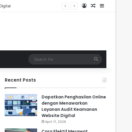
Log In
Random Article
Sidebar
Search
for
Recent Posts
Dapatkan Penghasilan Online
dengan Menawarkan
Layanan Audit Keamanan
Website Digital
April 11, 2026
Cara Efektif Merawat