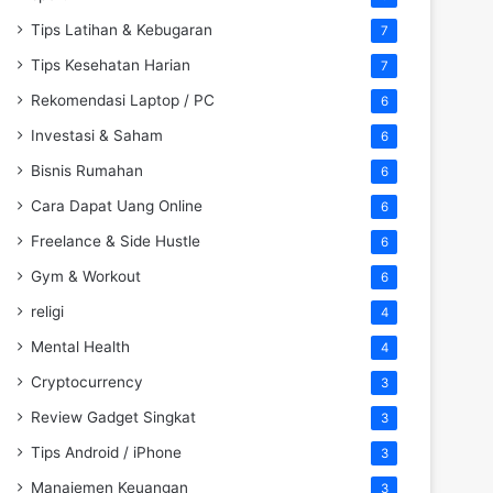
Tips Latihan & Kebugaran
7
Tips Kesehatan Harian
7
Rekomendasi Laptop / PC
6
Investasi & Saham
6
Bisnis Rumahan
6
Cara Dapat Uang Online
6
Freelance & Side Hustle
6
Gym & Workout
6
religi
4
Mental Health
4
Cryptocurrency
3
Review Gadget Singkat
3
Tips Android / iPhone
3
Manajemen Keuangan
3