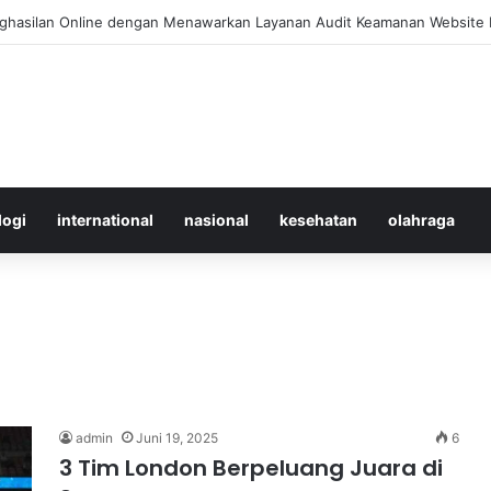
 Merawat Shuttlecock Badminton Agar Tahan Lama Saat Digunakan
logi
international
nasional
kesehatan
olahraga
admin
Juni 19, 2025
6
3 Tim London Berpeluang Juara di