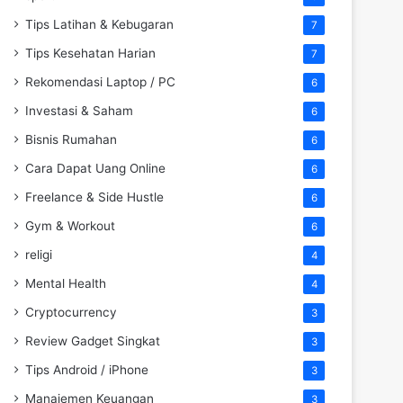
Tips Latihan & Kebugaran
7
Tips Kesehatan Harian
7
Rekomendasi Laptop / PC
6
Investasi & Saham
6
Bisnis Rumahan
6
Cara Dapat Uang Online
6
Freelance & Side Hustle
6
Gym & Workout
6
religi
4
Mental Health
4
Cryptocurrency
3
Review Gadget Singkat
3
Tips Android / iPhone
3
Manajemen Keuangan
3