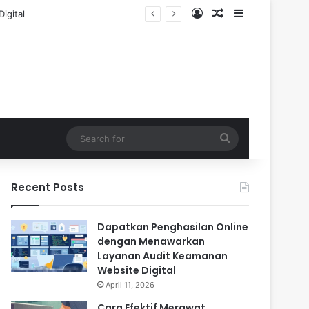
Log In
Random Article
Sidebar
Search
for
Recent Posts
Dapatkan Penghasilan Online
dengan Menawarkan
Layanan Audit Keamanan
Website Digital
April 11, 2026
Cara Efektif Merawat