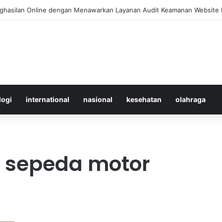
 Merawat Shuttlecock Badminton Agar Tahan Lama Saat Digunakan
logi
international
nasional
kesehatan
olahraga
n sepeda motor