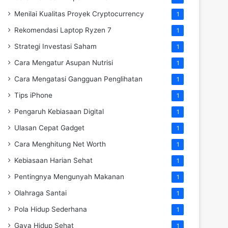
Menilai Kualitas Proyek Cryptocurrency
1
Rekomendasi Laptop Ryzen 7
1
Strategi Investasi Saham
1
Cara Mengatur Asupan Nutrisi
1
Cara Mengatasi Gangguan Penglihatan
1
Tips iPhone
1
Pengaruh Kebiasaan Digital
1
Ulasan Cepat Gadget
1
Cara Menghitung Net Worth
1
Kebiasaan Harian Sehat
1
Pentingnya Mengunyah Makanan
1
Olahraga Santai
1
Pola Hidup Sederhana
1
Gaya Hidup Sehat
1