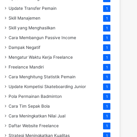
Update Transfer Pemain
1
Skill Manajemen
1
Skill yang Menghasilkan
1
Cara Membangun Passive Income
1
Dampak Negatif
1
Mengatur Waktu Kerja Freelance
1
Freelance Mandiri
1
Cara Menghitung Statistik Pemain
1
Update Kompetisi Skateboarding Junior
1
Pola Permainan Badminton
1
Cara Tim Sepak Bola
1
Cara Meningkatkan Nilai Jual
1
Daftar Website Freelance
1
Strategi Meningkatkan Kualitas
1