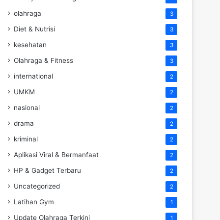
olahraga
3
Diet & Nutrisi
3
kesehatan
3
Olahraga & Fitness
3
international
2
UMKM
2
nasional
2
drama
2
kriminal
2
Aplikasi Viral & Bermanfaat
2
HP & Gadget Terbaru
2
Uncategorized
2
Latihan Gym
1
Update Olahraga Terkini
1