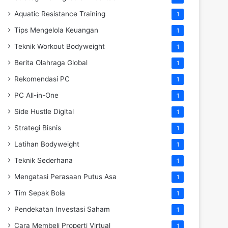
Aquatic Resistance Training
1
Tips Mengelola Keuangan
1
Teknik Workout Bodyweight
1
Berita Olahraga Global
1
Rekomendasi PC
1
PC All-in-One
1
Side Hustle Digital
1
Strategi Bisnis
1
Latihan Bodyweight
1
Teknik Sederhana
1
Mengatasi Perasaan Putus Asa
1
Tim Sepak Bola
1
Pendekatan Investasi Saham
1
Cara Membeli Properti Virtual
1