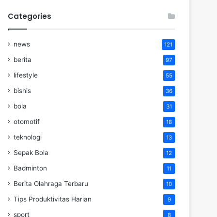
Categories
news
121
berita
97
lifestyle
55
bisnis
36
bola
31
otomotif
18
teknologi
13
Sepak Bola
12
Badminton
11
Berita Olahraga Terbaru
10
Tips Produktivitas Harian
9
sport
8