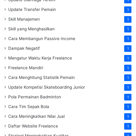
1
Update Transfer Pemain
1
Skill Manajemen
1
Skill yang Menghasilkan
1
Cara Membangun Passive Income
1
Dampak Negatif
1
Mengatur Waktu Kerja Freelance
1
Freelance Mandiri
1
Cara Menghitung Statistik Pemain
1
Update Kompetisi Skateboarding Junior
1
Pola Permainan Badminton
1
Cara Tim Sepak Bola
1
Cara Meningkatkan Nilai Jual
1
Daftar Website Freelance
1
Strategi Meningkatkan Kualitas