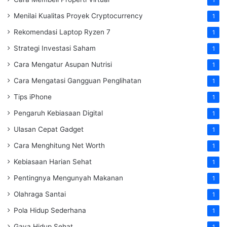
1
Menilai Kualitas Proyek Cryptocurrency
1
Rekomendasi Laptop Ryzen 7
1
Strategi Investasi Saham
1
Cara Mengatur Asupan Nutrisi
1
Cara Mengatasi Gangguan Penglihatan
1
Tips iPhone
1
Pengaruh Kebiasaan Digital
1
Ulasan Cepat Gadget
1
Cara Menghitung Net Worth
1
Kebiasaan Harian Sehat
1
Pentingnya Mengunyah Makanan
1
Olahraga Santai
1
Pola Hidup Sederhana
1
Gaya Hidup Sehat