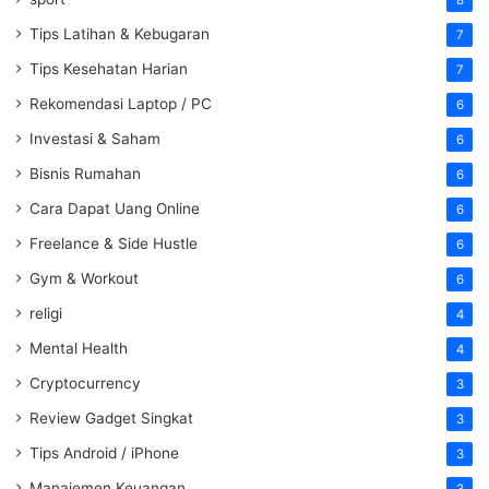
8
Tips Latihan & Kebugaran
7
Tips Kesehatan Harian
7
Rekomendasi Laptop / PC
6
Investasi & Saham
6
Bisnis Rumahan
6
Cara Dapat Uang Online
6
Freelance & Side Hustle
6
Gym & Workout
6
religi
4
Mental Health
4
Cryptocurrency
3
Review Gadget Singkat
3
Tips Android / iPhone
3
Manajemen Keuangan