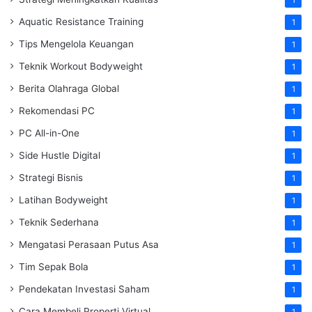
1
Aquatic Resistance Training
1
Tips Mengelola Keuangan
1
Teknik Workout Bodyweight
1
Berita Olahraga Global
1
Rekomendasi PC
1
PC All-in-One
1
Side Hustle Digital
1
Strategi Bisnis
1
Latihan Bodyweight
1
Teknik Sederhana
1
Mengatasi Perasaan Putus Asa
1
Tim Sepak Bola
1
Pendekatan Investasi Saham
1
Cara Membeli Properti Virtual