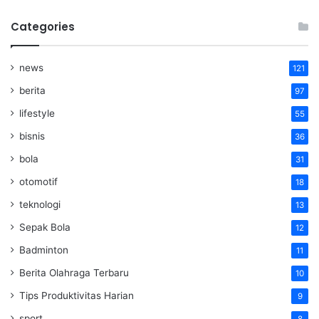
Categories
news
121
berita
97
lifestyle
55
bisnis
36
bola
31
otomotif
18
teknologi
13
Sepak Bola
12
Badminton
11
Berita Olahraga Terbaru
10
Tips Produktivitas Harian
9
sport