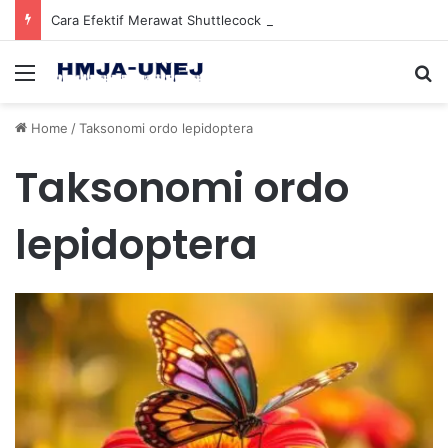
Cara Efektif Merawat Shuttlecock Badminton Agar Tahan Lama Saat Digunakan
Menu
Se
Home
/
Taksonomi ordo lepidoptera
Taksonomi ordo
lepidoptera