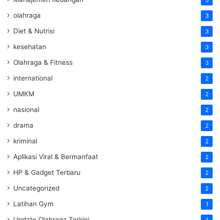
3
olahraga
3
Diet & Nutrisi
3
kesehatan
3
Olahraga & Fitness
3
international
2
UMKM
2
nasional
2
drama
2
kriminal
2
Aplikasi Viral & Bermanfaat
2
HP & Gadget Terbaru
2
Uncategorized
2
Latihan Gym
1
Update Olahraga Terkini