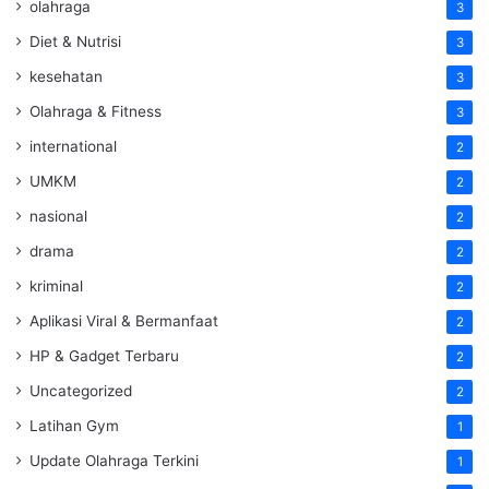
olahraga
3
Diet & Nutrisi
3
kesehatan
3
Olahraga & Fitness
3
international
2
UMKM
2
nasional
2
drama
2
kriminal
2
Aplikasi Viral & Bermanfaat
2
HP & Gadget Terbaru
2
Uncategorized
2
Latihan Gym
1
Update Olahraga Terkini
1