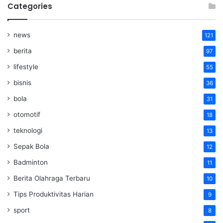
Categories
news
121
berita
97
lifestyle
55
bisnis
36
bola
31
otomotif
18
teknologi
13
Sepak Bola
12
Badminton
11
Berita Olahraga Terbaru
10
Tips Produktivitas Harian
9
sport
8