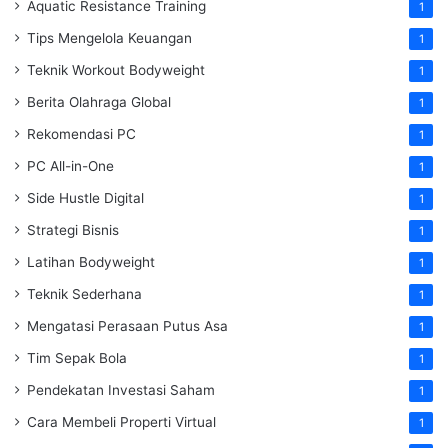
Aquatic Resistance Training
1
Tips Mengelola Keuangan
1
Teknik Workout Bodyweight
1
Berita Olahraga Global
1
Rekomendasi PC
1
PC All-in-One
1
Side Hustle Digital
1
Strategi Bisnis
1
Latihan Bodyweight
1
Teknik Sederhana
1
Mengatasi Perasaan Putus Asa
1
Tim Sepak Bola
1
Pendekatan Investasi Saham
1
Cara Membeli Properti Virtual
1