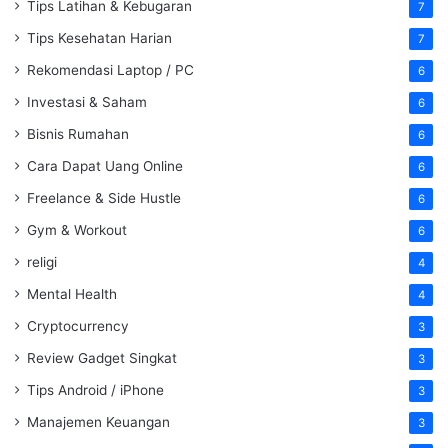
Tips Latihan & Kebugaran
7
Tips Kesehatan Harian
7
Rekomendasi Laptop / PC
6
Investasi & Saham
6
Bisnis Rumahan
6
Cara Dapat Uang Online
6
Freelance & Side Hustle
6
Gym & Workout
6
religi
4
Mental Health
4
Cryptocurrency
3
Review Gadget Singkat
3
Tips Android / iPhone
3
Manajemen Keuangan
3