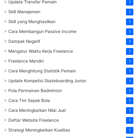
Update Transfer Pemain
1
Skill Manajemen
1
Skill yang Menghasilkan
1
Cara Membangun Passive Income
1
Dampak Negatif
1
Mengatur Waktu Kerja Freelance
1
Freelance Mandiri
1
Cara Menghitung Statistik Pemain
1
Update Kompetisi Skateboarding Junior
1
Pola Permainan Badminton
1
Cara Tim Sepak Bola
1
Cara Meningkatkan Nilai Jual
1
Daftar Website Freelance
1
Strategi Meningkatkan Kualitas
1