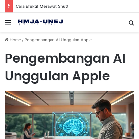
Cara Efektif Merawat Shuttlecock Badminton Agar Tahan Lama Saat Digunakan
Menu
Se
Home
/
Pengembangan AI Unggulan Apple
Pengembangan AI
Unggulan Apple