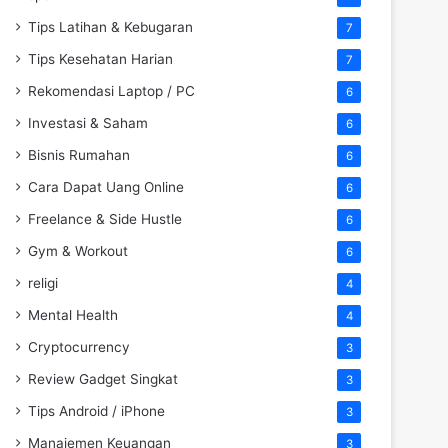
Tips Latihan & Kebugaran
7
Tips Kesehatan Harian
7
Rekomendasi Laptop / PC
6
Investasi & Saham
6
Bisnis Rumahan
6
Cara Dapat Uang Online
6
Freelance & Side Hustle
6
Gym & Workout
6
religi
4
Mental Health
4
Cryptocurrency
3
Review Gadget Singkat
3
Tips Android / iPhone
3
Manajemen Keuangan
3