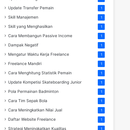
Update Transfer Pemain
1
Skill Manajemen
1
Skill yang Menghasilkan
1
Cara Membangun Passive Income
1
Dampak Negatif
1
Mengatur Waktu Kerja Freelance
1
Freelance Mandiri
1
Cara Menghitung Statistik Pemain
1
Update Kompetisi Skateboarding Junior
1
Pola Permainan Badminton
1
Cara Tim Sepak Bola
1
Cara Meningkatkan Nilai Jual
1
Daftar Website Freelance
1
Strategi Meningkatkan Kualitas
1