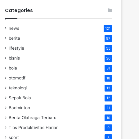
Categories
news
121
berita
97
lifestyle
55
bisnis
36
bola
31
otomotif
18
teknologi
13
Sepak Bola
12
Badminton
11
Berita Olahraga Terbaru
10
Tips Produktivitas Harian
9
sport
8