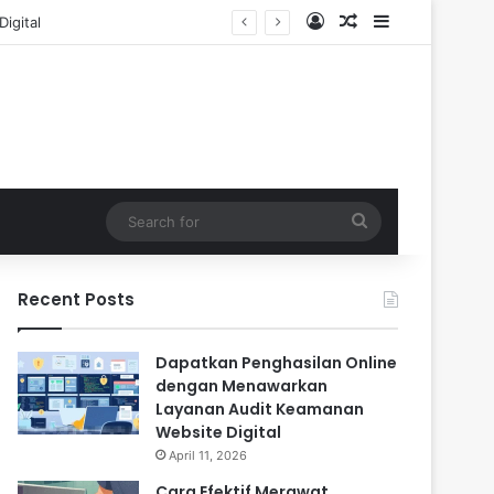
Log In
Random Article
Sidebar
Search
for
Recent Posts
Dapatkan Penghasilan Online
dengan Menawarkan
Layanan Audit Keamanan
Website Digital
April 11, 2026
Cara Efektif Merawat