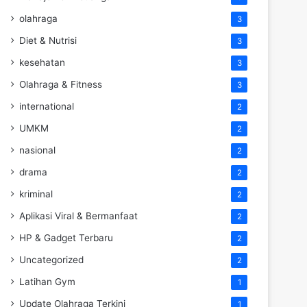
olahraga
3
Diet & Nutrisi
3
kesehatan
3
Olahraga & Fitness
3
international
2
UMKM
2
nasional
2
drama
2
kriminal
2
Aplikasi Viral & Bermanfaat
2
HP & Gadget Terbaru
2
Uncategorized
2
Latihan Gym
1
Update Olahraga Terkini
1