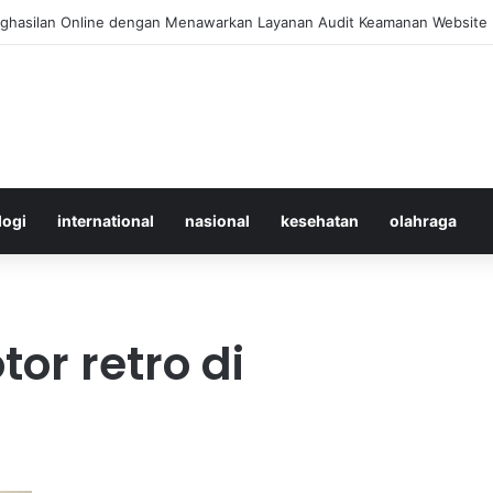
 Merawat Shuttlecock Badminton Agar Tahan Lama Saat Digunakan
logi
international
nasional
kesehatan
olahraga
or retro di