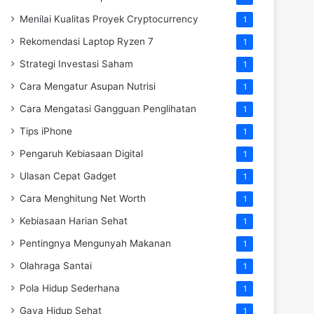
Menilai Kualitas Proyek Cryptocurrency
1
Rekomendasi Laptop Ryzen 7
1
Strategi Investasi Saham
1
Cara Mengatur Asupan Nutrisi
1
Cara Mengatasi Gangguan Penglihatan
1
Tips iPhone
1
Pengaruh Kebiasaan Digital
1
Ulasan Cepat Gadget
1
Cara Menghitung Net Worth
1
Kebiasaan Harian Sehat
1
Pentingnya Mengunyah Makanan
1
Olahraga Santai
1
Pola Hidup Sederhana
1
Gaya Hidup Sehat
1