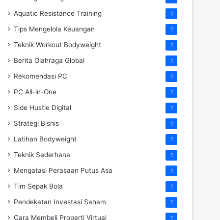
Aquatic Resistance Training
1
Tips Mengelola Keuangan
1
Teknik Workout Bodyweight
1
Berita Olahraga Global
1
Rekomendasi PC
1
PC All-in-One
1
Side Hustle Digital
1
Strategi Bisnis
1
Latihan Bodyweight
1
Teknik Sederhana
1
Mengatasi Perasaan Putus Asa
1
Tim Sepak Bola
1
Pendekatan Investasi Saham
1
Cara Membeli Properti Virtual
1