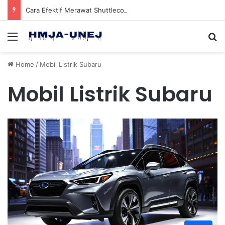
Cara Efektif Merawat Shuttlecock Badminton Agar Tahan Lama Saat Digunakan
Menu
Se
Home
/
Mobil Listrik Subaru
Mobil Listrik Subaru