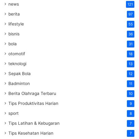
news
121
berita
97
lifestyle
55
bisnis
36
bola
31
otomotif
18
teknologi
13
Sepak Bola
12
Badminton
11
Berita Olahraga Terbaru
10
Tips Produktivitas Harian
9
sport
8
Tips Latihan & Kebugaran
7
Tips Kesehatan Harian
7