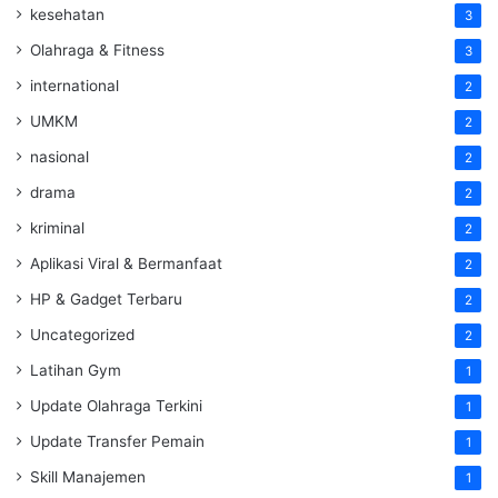
kesehatan
3
Olahraga & Fitness
3
international
2
UMKM
2
nasional
2
drama
2
kriminal
2
Aplikasi Viral & Bermanfaat
2
HP & Gadget Terbaru
2
Uncategorized
2
Latihan Gym
1
Update Olahraga Terkini
1
Update Transfer Pemain
1
Skill Manajemen
1