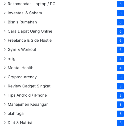
Rekomendasi Laptop / PC
6
Investasi & Saham
6
Bisnis Rumahan
6
Cara Dapat Uang Online
6
Freelance & Side Hustle
6
Gym & Workout
6
religi
4
Mental Health
4
Cryptocurrency
3
Review Gadget Singkat
3
Tips Android / iPhone
3
Manajemen Keuangan
3
olahraga
3
Diet & Nutrisi
3