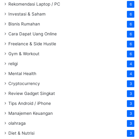
Rekomendasi Laptop / PC
6
Investasi & Saham
6
Bisnis Rumahan
6
Cara Dapat Uang Online
6
Freelance & Side Hustle
6
Gym & Workout
6
religi
4
Mental Health
4
Cryptocurrency
3
Review Gadget Singkat
3
Tips Android / iPhone
3
Manajemen Keuangan
3
olahraga
3
Diet & Nutrisi
3