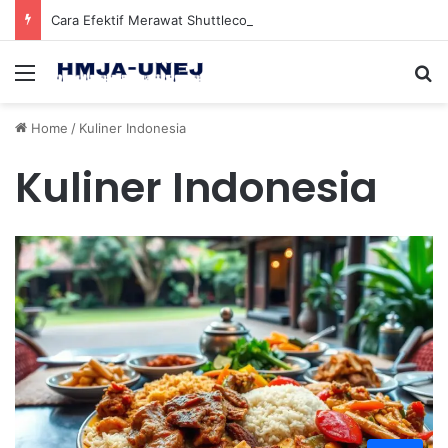
Cara Efektif Merawat Shuttlecock Badminton Agar Tahan Lama Saat Digunakan
Menu
Se
Home
/
Kuliner Indonesia
Kuliner Indonesia