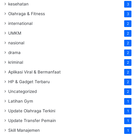
kesehatan
3
Olahraga & Fitness
3
international
2
UMKM
2
nasional
2
drama
2
kriminal
2
Aplikasi Viral & Bermanfaat
2
HP & Gadget Terbaru
2
Uncategorized
2
Latihan Gym
1
Update Olahraga Terkini
1
Update Transfer Pemain
1
Skill Manajemen
1