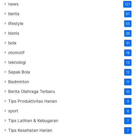
news
121
berita
97
lifestyle
55
bisnis
36
bola
31
otomotif
18
teknologi
13
Sepak Bola
12
Badminton
11
Berita Olahraga Terbaru
10
Tips Produktivitas Harian
9
sport
8
Tips Latihan & Kebugaran
7
Tips Kesehatan Harian
7