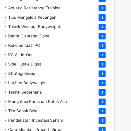
Aquatic Resistance Training
1
Tips Mengelola Keuangan
1
Teknik Workout Bodyweight
1
Berita Olahraga Global
1
Rekomendasi PC
1
PC All-in-One
1
Side Hustle Digital
1
Strategi Bisnis
1
Latihan Bodyweight
1
Teknik Sederhana
1
Mengatasi Perasaan Putus Asa
1
Tim Sepak Bola
1
Pendekatan Investasi Saham
1
Cara Membeli Properti Virtual
1