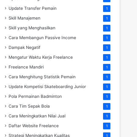
Update Transfer Pemain
1
Skill Manajemen
1
Skill yang Menghasilkan
1
Cara Membangun Passive Income
1
Dampak Negatif
1
Mengatur Waktu Kerja Freelance
1
Freelance Mandiri
1
Cara Menghitung Statistik Pemain
1
Update Kompetisi Skateboarding Junior
1
Pola Permainan Badminton
1
Cara Tim Sepak Bola
1
Cara Meningkatkan Nilai Jual
1
Daftar Website Freelance
1
Strategi Meningkatkan Kualitas
1