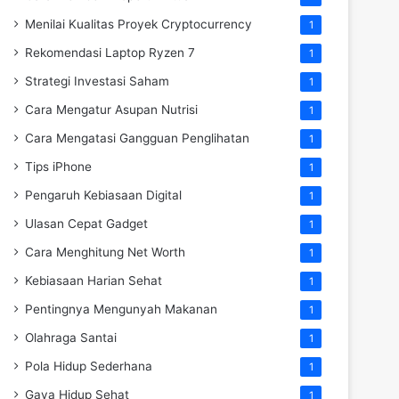
Menilai Kualitas Proyek Cryptocurrency
1
Rekomendasi Laptop Ryzen 7
1
Strategi Investasi Saham
1
Cara Mengatur Asupan Nutrisi
1
Cara Mengatasi Gangguan Penglihatan
1
Tips iPhone
1
Pengaruh Kebiasaan Digital
1
Ulasan Cepat Gadget
1
Cara Menghitung Net Worth
1
Kebiasaan Harian Sehat
1
Pentingnya Mengunyah Makanan
1
Olahraga Santai
1
Pola Hidup Sederhana
1
Gaya Hidup Sehat
1