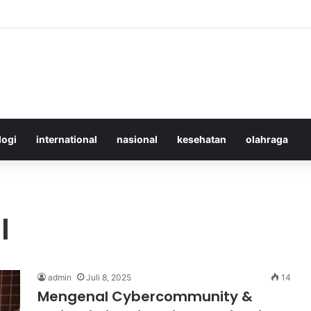
 Merawat Shuttlecock Badminton Agar Tahan Lama Saat Digunakan
logi
international
nasional
kesehatan
olahraga
l
admin
Juli 8, 2025
14
Mengenal Cybercommunity &