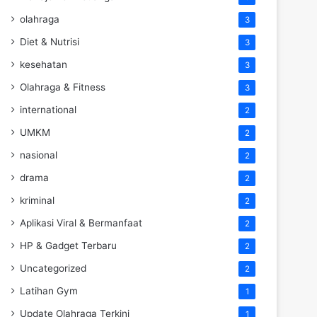
olahraga
3
Diet & Nutrisi
3
kesehatan
3
Olahraga & Fitness
3
international
2
UMKM
2
nasional
2
drama
2
kriminal
2
Aplikasi Viral & Bermanfaat
2
HP & Gadget Terbaru
2
Uncategorized
2
Latihan Gym
1
Update Olahraga Terkini
1