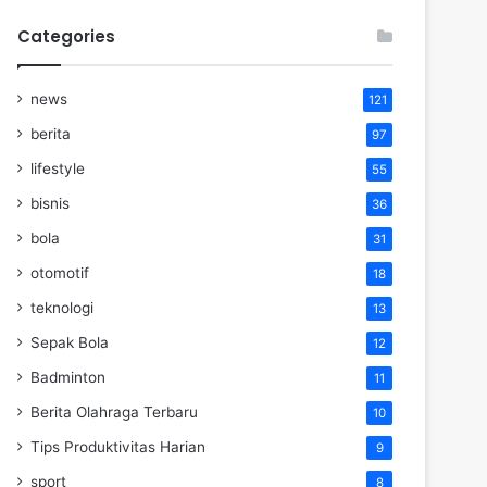
Categories
news
121
berita
97
lifestyle
55
bisnis
36
bola
31
otomotif
18
teknologi
13
Sepak Bola
12
Badminton
11
Berita Olahraga Terbaru
10
Tips Produktivitas Harian
9
sport
8