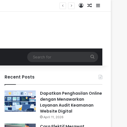
Log In
Random Article
Sidebar
Search
for
Recent Posts
Dapatkan Penghasilan Online
dengan Menawarkan
Layanan Audit Keamanan
Website Digital
April 11, 2026
Cara Efektif Merawat