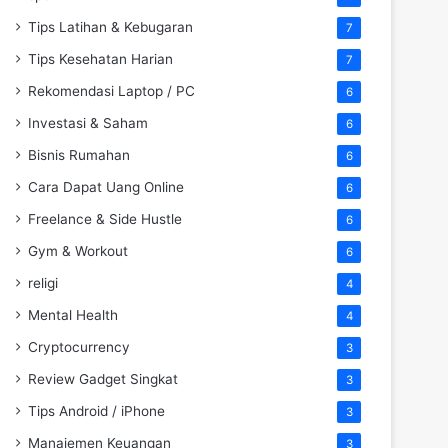
Tips Latihan & Kebugaran
7
Tips Kesehatan Harian
7
Rekomendasi Laptop / PC
6
Investasi & Saham
6
Bisnis Rumahan
6
Cara Dapat Uang Online
6
Freelance & Side Hustle
6
Gym & Workout
6
religi
4
Mental Health
4
Cryptocurrency
3
Review Gadget Singkat
3
Tips Android / iPhone
3
Manajemen Keuangan
3