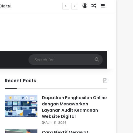
Log In
Random Article
Sidebar
Search
for
Recent Posts
Dapatkan Penghasilan Online
dengan Menawarkan
Layanan Audit Keamanan
Website Digital
April 11, 2026
Cara Efektif Merawat