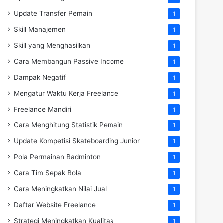
Update Transfer Pemain
1
Skill Manajemen
1
Skill yang Menghasilkan
1
Cara Membangun Passive Income
1
Dampak Negatif
1
Mengatur Waktu Kerja Freelance
1
Freelance Mandiri
1
Cara Menghitung Statistik Pemain
1
Update Kompetisi Skateboarding Junior
1
Pola Permainan Badminton
1
Cara Tim Sepak Bola
1
Cara Meningkatkan Nilai Jual
1
Daftar Website Freelance
1
Strategi Meningkatkan Kualitas
1