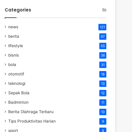
Categories
news
121
berita
97
lifestyle
55
bisnis
36
bola
31
otomotif
18
teknologi
13
Sepak Bola
12
Badminton
11
Berita Olahraga Terbaru
10
Tips Produktivitas Harian
9
sport
8