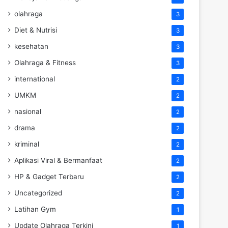
olahraga
3
Diet & Nutrisi
3
kesehatan
3
Olahraga & Fitness
3
international
2
UMKM
2
nasional
2
drama
2
kriminal
2
Aplikasi Viral & Bermanfaat
2
HP & Gadget Terbaru
2
Uncategorized
2
Latihan Gym
1
Update Olahraga Terkini
1