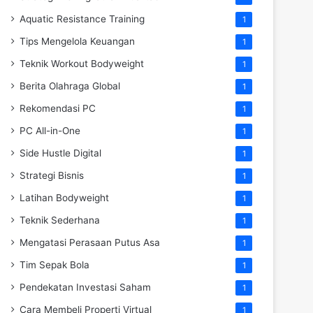
Aquatic Resistance Training
1
Tips Mengelola Keuangan
1
Teknik Workout Bodyweight
1
Berita Olahraga Global
1
Rekomendasi PC
1
PC All-in-One
1
Side Hustle Digital
1
Strategi Bisnis
1
Latihan Bodyweight
1
Teknik Sederhana
1
Mengatasi Perasaan Putus Asa
1
Tim Sepak Bola
1
Pendekatan Investasi Saham
1
Cara Membeli Properti Virtual
1