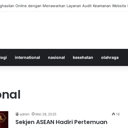
 Merawat Shuttlecock Badminton Agar Tahan Lama Saat Digunakan
logi
international
nasional
kesehatan
olahraga
onal
admin
Mei 28, 2025
16
Sekjen ASEAN Hadiri Pertemuan