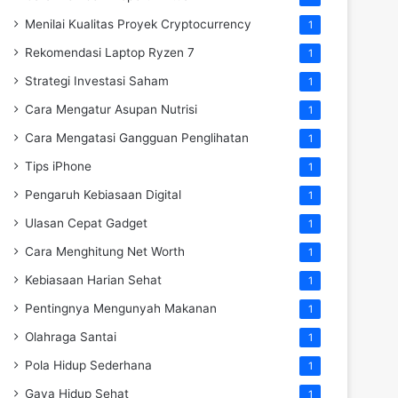
Menilai Kualitas Proyek Cryptocurrency
1
Rekomendasi Laptop Ryzen 7
1
Strategi Investasi Saham
1
Cara Mengatur Asupan Nutrisi
1
Cara Mengatasi Gangguan Penglihatan
1
Tips iPhone
1
Pengaruh Kebiasaan Digital
1
Ulasan Cepat Gadget
1
Cara Menghitung Net Worth
1
Kebiasaan Harian Sehat
1
Pentingnya Mengunyah Makanan
1
Olahraga Santai
1
Pola Hidup Sederhana
1
Gaya Hidup Sehat
1