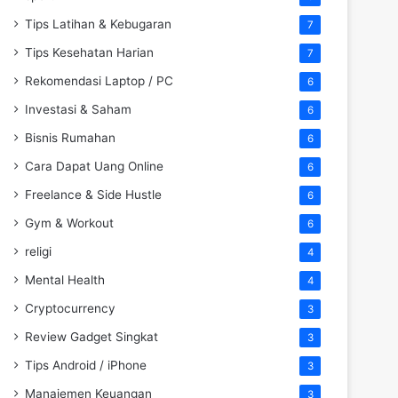
Tips Latihan & Kebugaran
7
Tips Kesehatan Harian
7
Rekomendasi Laptop / PC
6
Investasi & Saham
6
Bisnis Rumahan
6
Cara Dapat Uang Online
6
Freelance & Side Hustle
6
Gym & Workout
6
religi
4
Mental Health
4
Cryptocurrency
3
Review Gadget Singkat
3
Tips Android / iPhone
3
Manajemen Keuangan
3