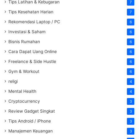
Tips Latihan & Kebugaran
7
Tips Kesehatan Harian
7
Rekomendasi Laptop / PC
6
Investasi & Saham
6
Bisnis Rumahan
6
Cara Dapat Uang Online
6
Freelance & Side Hustle
6
Gym & Workout
6
religi
4
Mental Health
4
Cryptocurrency
3
Review Gadget Singkat
3
Tips Android / iPhone
3
Manajemen Keuangan
3