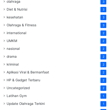
olahraga
3
Diet & Nutrisi
3
kesehatan
3
Olahraga & Fitness
3
international
2
UMKM
2
nasional
2
drama
2
kriminal
2
Aplikasi Viral & Bermanfaat
2
HP & Gadget Terbaru
2
Uncategorized
2
Latihan Gym
1
Update Olahraga Terkini
1