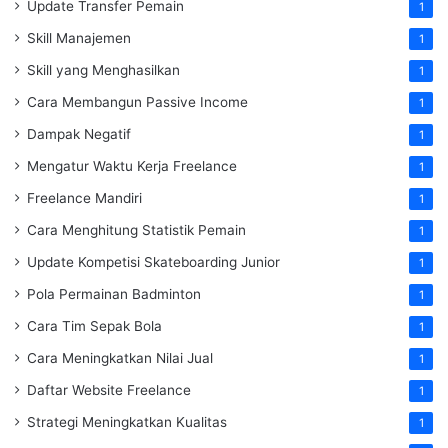
Update Transfer Pemain
1
Skill Manajemen
1
Skill yang Menghasilkan
1
Cara Membangun Passive Income
1
Dampak Negatif
1
Mengatur Waktu Kerja Freelance
1
Freelance Mandiri
1
Cara Menghitung Statistik Pemain
1
Update Kompetisi Skateboarding Junior
1
Pola Permainan Badminton
1
Cara Tim Sepak Bola
1
Cara Meningkatkan Nilai Jual
1
Daftar Website Freelance
1
Strategi Meningkatkan Kualitas
1