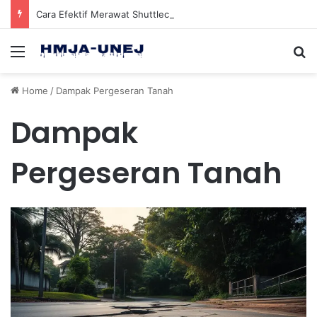
Cara Efektif Merawat Shuttlecock Badminton Agar Tahan Lama Saat Digunakan
Menu
Se
Home
/
Dampak Pergeseran Tanah
Dampak
Pergeseran Tanah