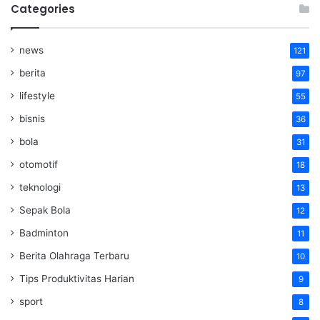
Categories
news
121
berita
97
lifestyle
55
bisnis
36
bola
31
otomotif
18
teknologi
13
Sepak Bola
12
Badminton
11
Berita Olahraga Terbaru
10
Tips Produktivitas Harian
9
sport
8