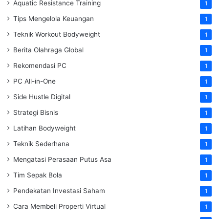
Aquatic Resistance Training
1
Tips Mengelola Keuangan
1
Teknik Workout Bodyweight
1
Berita Olahraga Global
1
Rekomendasi PC
1
PC All-in-One
1
Side Hustle Digital
1
Strategi Bisnis
1
Latihan Bodyweight
1
Teknik Sederhana
1
Mengatasi Perasaan Putus Asa
1
Tim Sepak Bola
1
Pendekatan Investasi Saham
1
Cara Membeli Properti Virtual
1