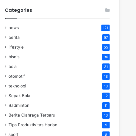
Categories
news
121
berita
97
lifestyle
55
bisnis
36
bola
31
otomotif
18
teknologi
13
Sepak Bola
12
Badminton
11
Berita Olahraga Terbaru
10
Tips Produktivitas Harian
9
sport
8