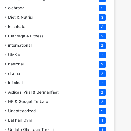
olahraga
3
Diet & Nutrisi
3
kesehatan
3
Olahraga & Fitness
3
international
2
UMKM
2
nasional
2
drama
2
kriminal
2
Aplikasi Viral & Bermanfaat
2
HP & Gadget Terbaru
2
Uncategorized
2
Latihan Gym
1
Update Olahraga Terkini
1