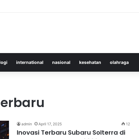
 Merawat Shuttlecock Badminton Agar Tahan Lama Saat Digunakan
logi
international
nasional
kesehatan
olahraga
Terbaru
admin
April 17, 2025
12
Inovasi Terbaru Subaru Solterra di