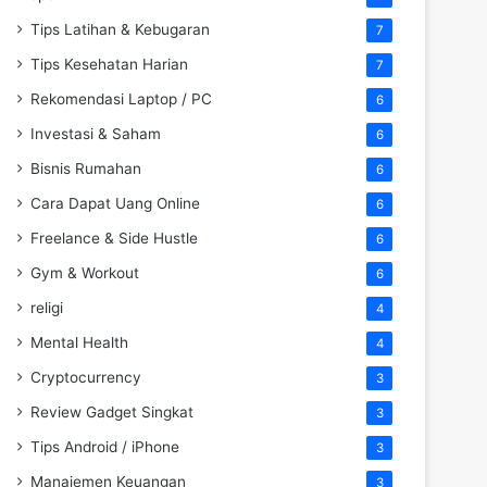
Tips Latihan & Kebugaran
7
Tips Kesehatan Harian
7
Rekomendasi Laptop / PC
6
Investasi & Saham
6
Bisnis Rumahan
6
Cara Dapat Uang Online
6
Freelance & Side Hustle
6
Gym & Workout
6
religi
4
Mental Health
4
Cryptocurrency
3
Review Gadget Singkat
3
Tips Android / iPhone
3
Manajemen Keuangan
3