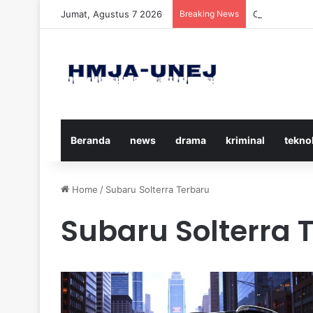
Jumat, Agustus 7 2026
Breaking News
Cara Efektif
Beranda
news
drama
kriminal
tekno
Home
/
Subaru Solterra Terbaru
Subaru Solterra 