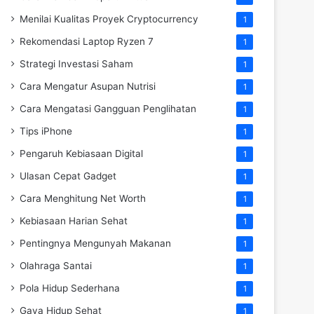
Menilai Kualitas Proyek Cryptocurrency
1
Rekomendasi Laptop Ryzen 7
1
Strategi Investasi Saham
1
Cara Mengatur Asupan Nutrisi
1
Cara Mengatasi Gangguan Penglihatan
1
Tips iPhone
1
Pengaruh Kebiasaan Digital
1
Ulasan Cepat Gadget
1
Cara Menghitung Net Worth
1
Kebiasaan Harian Sehat
1
Pentingnya Mengunyah Makanan
1
Olahraga Santai
1
Pola Hidup Sederhana
1
Gaya Hidup Sehat
1