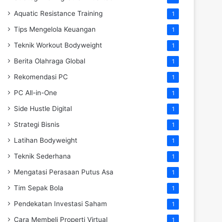
Aquatic Resistance Training
1
Tips Mengelola Keuangan
1
Teknik Workout Bodyweight
1
Berita Olahraga Global
1
Rekomendasi PC
1
PC All-in-One
1
Side Hustle Digital
1
Strategi Bisnis
1
Latihan Bodyweight
1
Teknik Sederhana
1
Mengatasi Perasaan Putus Asa
1
Tim Sepak Bola
1
Pendekatan Investasi Saham
1
Cara Membeli Properti Virtual
1