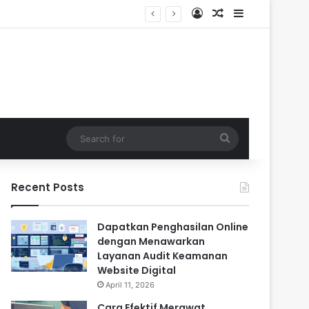
Log In
Random Article
Sidebar
Search
for
Recent Posts
Dapatkan Penghasilan Online
dengan Menawarkan
Layanan Audit Keamanan
Website Digital
April 11, 2026
Cara Efektif Merawat