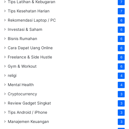
Tips Latihan & Kebugaran
7
Tips Kesehatan Harian
7
Rekomendasi Laptop / PC
6
Investasi & Saham
6
Bisnis Rumahan
6
Cara Dapat Uang Online
6
Freelance & Side Hustle
6
Gym & Workout
6
religi
4
Mental Health
4
Cryptocurrency
3
Review Gadget Singkat
3
Tips Android / iPhone
3
Manajemen Keuangan
3