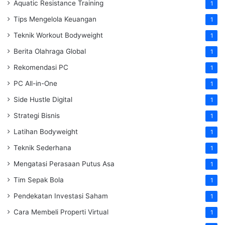
Aquatic Resistance Training
1
Tips Mengelola Keuangan
1
Teknik Workout Bodyweight
1
Berita Olahraga Global
1
Rekomendasi PC
1
PC All-in-One
1
Side Hustle Digital
1
Strategi Bisnis
1
Latihan Bodyweight
1
Teknik Sederhana
1
Mengatasi Perasaan Putus Asa
1
Tim Sepak Bola
1
Pendekatan Investasi Saham
1
Cara Membeli Properti Virtual
1