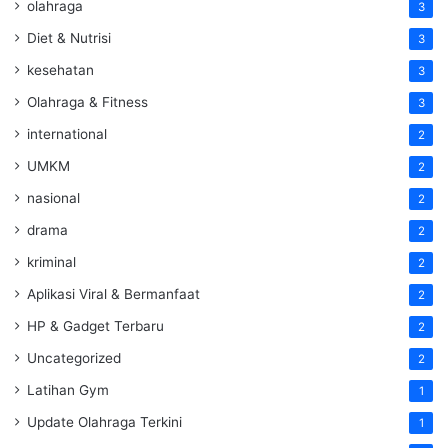
olahraga
3
Diet & Nutrisi
3
kesehatan
3
Olahraga & Fitness
3
international
2
UMKM
2
nasional
2
drama
2
kriminal
2
Aplikasi Viral & Bermanfaat
2
HP & Gadget Terbaru
2
Uncategorized
2
Latihan Gym
1
Update Olahraga Terkini
1