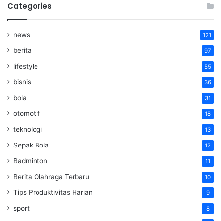
Categories
news
121
berita
97
lifestyle
55
bisnis
36
bola
31
otomotif
18
teknologi
13
Sepak Bola
12
Badminton
11
Berita Olahraga Terbaru
10
Tips Produktivitas Harian
9
sport
8