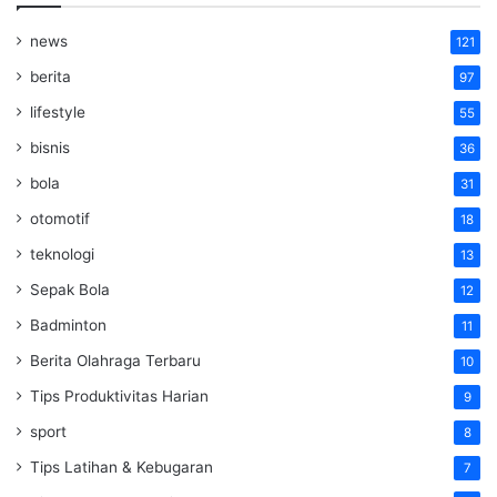
news
121
berita
97
lifestyle
55
bisnis
36
bola
31
otomotif
18
teknologi
13
Sepak Bola
12
Badminton
11
Berita Olahraga Terbaru
10
Tips Produktivitas Harian
9
sport
8
Tips Latihan & Kebugaran
7