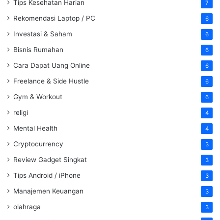
Tips Kesehatan Harian
7
Rekomendasi Laptop / PC
6
Investasi & Saham
6
Bisnis Rumahan
6
Cara Dapat Uang Online
6
Freelance & Side Hustle
6
Gym & Workout
6
religi
4
Mental Health
4
Cryptocurrency
3
Review Gadget Singkat
3
Tips Android / iPhone
3
Manajemen Keuangan
3
olahraga
3