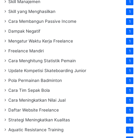
Skill Manajemen
1
Skill yang Menghasilkan
1
Cara Membangun Passive Income
1
Dampak Negatif
1
Mengatur Waktu Kerja Freelance
1
Freelance Mandiri
1
Cara Menghitung Statistik Pemain
1
Update Kompetisi Skateboarding Junior
1
Pola Permainan Badminton
1
Cara Tim Sepak Bola
1
Cara Meningkatkan Nilai Jual
1
Daftar Website Freelance
1
Strategi Meningkatkan Kualitas
1
Aquatic Resistance Training
1