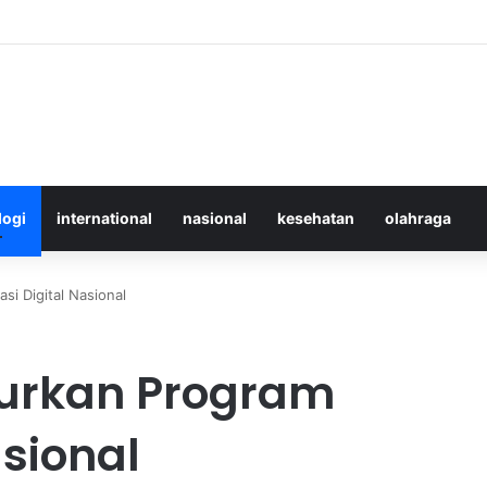
 Merawat Shuttlecock Badminton Agar Tahan Lama Saat Digunakan
logi
international
nasional
kesehatan
olahraga
si Digital Nasional
urkan Program
asional