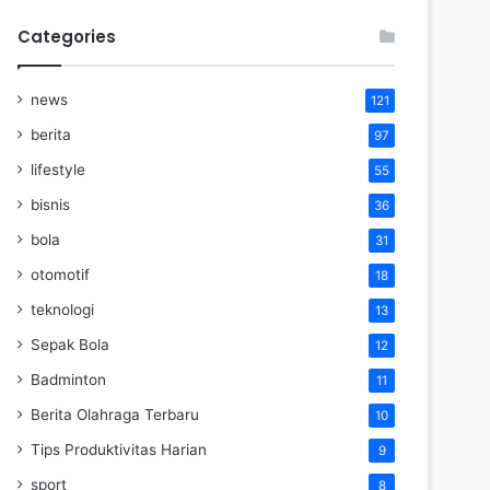
Categories
news
121
berita
97
lifestyle
55
bisnis
36
bola
31
otomotif
18
teknologi
13
Sepak Bola
12
Badminton
11
Berita Olahraga Terbaru
10
Tips Produktivitas Harian
9
sport
8