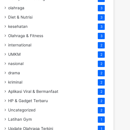
olahraga
3
Diet & Nutrisi
3
kesehatan
3
Olahraga & Fitness
3
international
2
UMKM
2
nasional
2
drama
2
kriminal
2
Aplikasi Viral & Bermanfaat
2
HP & Gadget Terbaru
2
Uncategorized
2
Latihan Gym
1
Update Olahraga Terkini
1