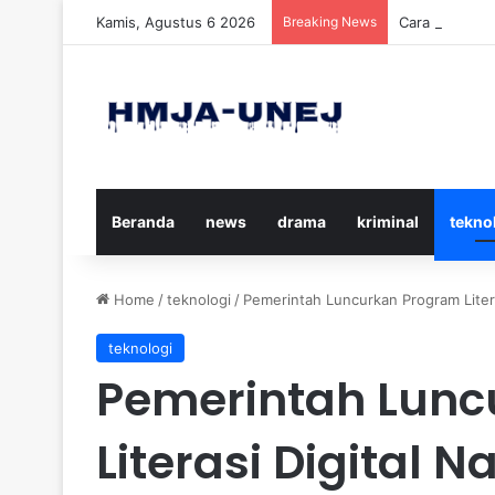
Kamis, Agustus 6 2026
Breaking News
Cara Efektif
Beranda
news
drama
kriminal
tekno
Home
/
teknologi
/
Pemerintah Luncurkan Program Litera
teknologi
Pemerintah Lunc
Literasi Digital N