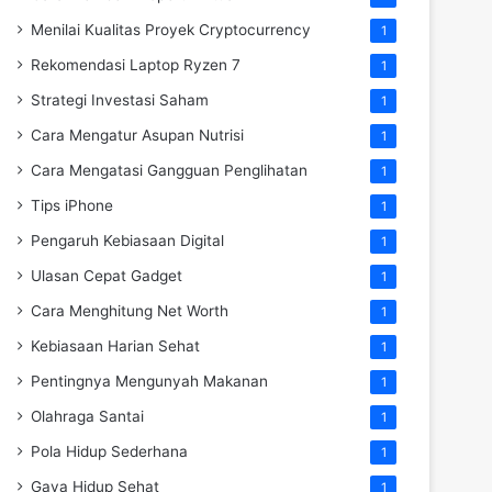
Menilai Kualitas Proyek Cryptocurrency
1
Rekomendasi Laptop Ryzen 7
1
Strategi Investasi Saham
1
Cara Mengatur Asupan Nutrisi
1
Cara Mengatasi Gangguan Penglihatan
1
Tips iPhone
1
Pengaruh Kebiasaan Digital
1
Ulasan Cepat Gadget
1
Cara Menghitung Net Worth
1
Kebiasaan Harian Sehat
1
Pentingnya Mengunyah Makanan
1
Olahraga Santai
1
Pola Hidup Sederhana
1
Gaya Hidup Sehat
1