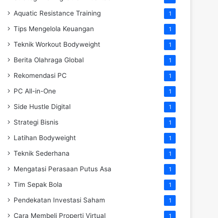
Aquatic Resistance Training
1
Tips Mengelola Keuangan
1
Teknik Workout Bodyweight
1
Berita Olahraga Global
1
Rekomendasi PC
1
PC All-in-One
1
Side Hustle Digital
1
Strategi Bisnis
1
Latihan Bodyweight
1
Teknik Sederhana
1
Mengatasi Perasaan Putus Asa
1
Tim Sepak Bola
1
Pendekatan Investasi Saham
1
Cara Membeli Properti Virtual
1