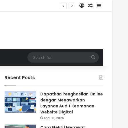
Log In
Random Article
Sidebar
Search
for
Recent Posts
Dapatkan Penghasilan Online
dengan Menawarkan
Layanan Audit Keamanan
Website Digital
April 11, 2026
Cara Efektif Merawat