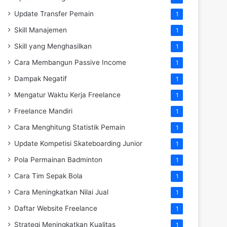
Update Transfer Pemain
1
Skill Manajemen
1
Skill yang Menghasilkan
1
Cara Membangun Passive Income
1
Dampak Negatif
1
Mengatur Waktu Kerja Freelance
1
Freelance Mandiri
1
Cara Menghitung Statistik Pemain
1
Update Kompetisi Skateboarding Junior
1
Pola Permainan Badminton
1
Cara Tim Sepak Bola
1
Cara Meningkatkan Nilai Jual
1
Daftar Website Freelance
1
Strategi Meningkatkan Kualitas
1