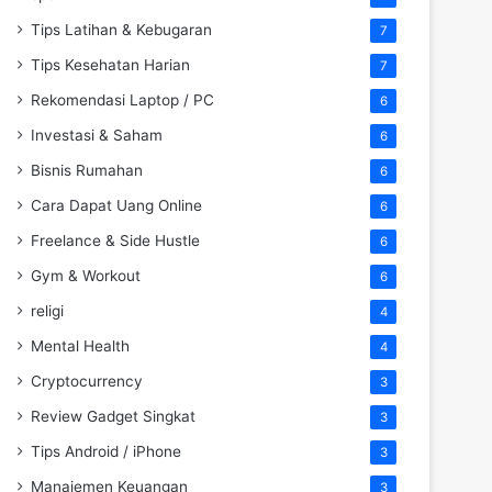
Tips Latihan & Kebugaran
7
Tips Kesehatan Harian
7
Rekomendasi Laptop / PC
6
Investasi & Saham
6
Bisnis Rumahan
6
Cara Dapat Uang Online
6
Freelance & Side Hustle
6
Gym & Workout
6
religi
4
Mental Health
4
Cryptocurrency
3
Review Gadget Singkat
3
Tips Android / iPhone
3
Manajemen Keuangan
3