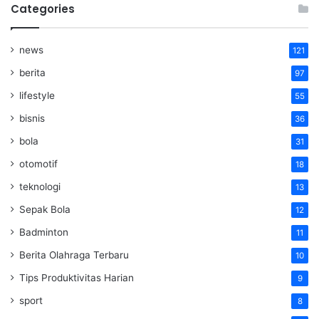
Categories
news
121
berita
97
lifestyle
55
bisnis
36
bola
31
otomotif
18
teknologi
13
Sepak Bola
12
Badminton
11
Berita Olahraga Terbaru
10
Tips Produktivitas Harian
9
sport
8