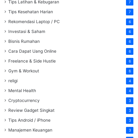
Tips Latihan & Kebugaran
7
Tips Kesehatan Harian
7
Rekomendasi Laptop / PC
6
Investasi & Saham
6
Bisnis Rumahan
6
Cara Dapat Uang Online
6
Freelance & Side Hustle
6
Gym & Workout
6
religi
4
Mental Health
4
Cryptocurrency
3
Review Gadget Singkat
3
Tips Android / iPhone
3
Manajemen Keuangan
3