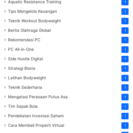
Aquatic Resistance Training
1
Tips Mengelola Keuangan
1
Teknik Workout Bodyweight
1
Berita Olahraga Global
1
Rekomendasi PC
1
PC All-in-One
1
Side Hustle Digital
1
Strategi Bisnis
1
Latihan Bodyweight
1
Teknik Sederhana
1
Mengatasi Perasaan Putus Asa
1
Tim Sepak Bola
1
Pendekatan Investasi Saham
1
Cara Membeli Properti Virtual
1