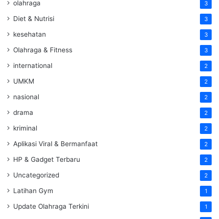
olahraga
3
Diet & Nutrisi
3
kesehatan
3
Olahraga & Fitness
3
international
2
UMKM
2
nasional
2
drama
2
kriminal
2
Aplikasi Viral & Bermanfaat
2
HP & Gadget Terbaru
2
Uncategorized
2
Latihan Gym
1
Update Olahraga Terkini
1