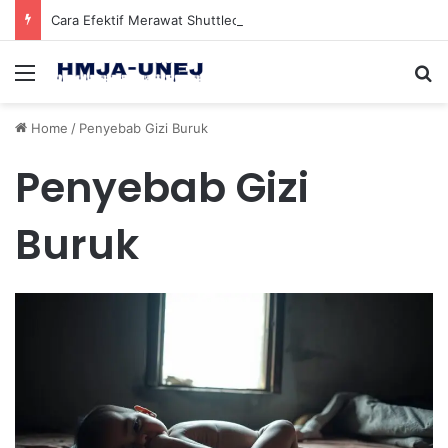
Cara Efektif Merawat Shuttlecock Badminton Agar Tahan Lama Saat Digunakan
Menu
Se
Home
/
Penyebab Gizi Buruk
Penyebab Gizi
Buruk