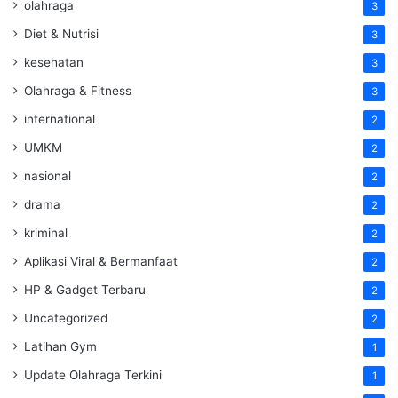
olahraga
3
Diet & Nutrisi
3
kesehatan
3
Olahraga & Fitness
3
international
2
UMKM
2
nasional
2
drama
2
kriminal
2
Aplikasi Viral & Bermanfaat
2
HP & Gadget Terbaru
2
Uncategorized
2
Latihan Gym
1
Update Olahraga Terkini
1