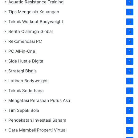
Aquatic Resistance Training
1
Tips Mengelola Keuangan
1
Teknik Workout Bodyweight
1
Berita Olahraga Global
1
Rekomendasi PC
1
PC All-in-One
1
Side Hustle Digital
1
Strategi Bisnis
1
Latihan Bodyweight
1
Teknik Sederhana
1
Mengatasi Perasaan Putus Asa
1
Tim Sepak Bola
1
Pendekatan Investasi Saham
1
Cara Membeli Properti Virtual
1