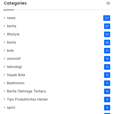
Categories
news
121
berita
97
lifestyle
55
bisnis
36
bola
31
otomotif
18
teknologi
13
Sepak Bola
12
Badminton
11
Berita Olahraga Terbaru
10
Tips Produktivitas Harian
9
sport
8