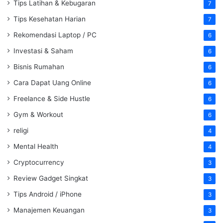
Tips Latihan & Kebugaran
7
Tips Kesehatan Harian
7
Rekomendasi Laptop / PC
6
Investasi & Saham
6
Bisnis Rumahan
6
Cara Dapat Uang Online
6
Freelance & Side Hustle
6
Gym & Workout
6
religi
4
Mental Health
4
Cryptocurrency
3
Review Gadget Singkat
3
Tips Android / iPhone
3
Manajemen Keuangan
3