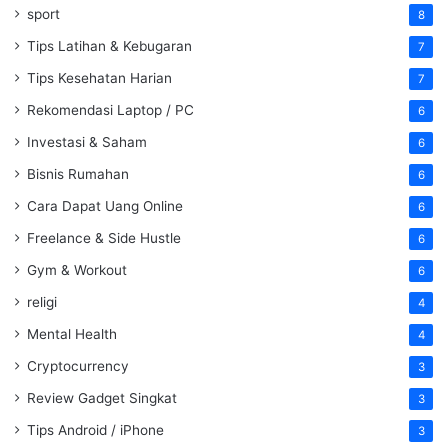
sport
8
Tips Latihan & Kebugaran
7
Tips Kesehatan Harian
7
Rekomendasi Laptop / PC
6
Investasi & Saham
6
Bisnis Rumahan
6
Cara Dapat Uang Online
6
Freelance & Side Hustle
6
Gym & Workout
6
religi
4
Mental Health
4
Cryptocurrency
3
Review Gadget Singkat
3
Tips Android / iPhone
3