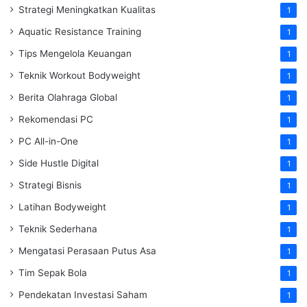
Strategi Meningkatkan Kualitas
1
Aquatic Resistance Training
1
Tips Mengelola Keuangan
1
Teknik Workout Bodyweight
1
Berita Olahraga Global
1
Rekomendasi PC
1
PC All-in-One
1
Side Hustle Digital
1
Strategi Bisnis
1
Latihan Bodyweight
1
Teknik Sederhana
1
Mengatasi Perasaan Putus Asa
1
Tim Sepak Bola
1
Pendekatan Investasi Saham
1