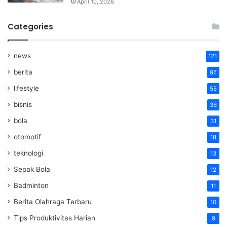
April 10, 2026
Categories
news
121
berita
97
lifestyle
55
bisnis
36
bola
31
otomotif
18
teknologi
13
Sepak Bola
12
Badminton
11
Berita Olahraga Terbaru
10
Tips Produktivitas Harian
9