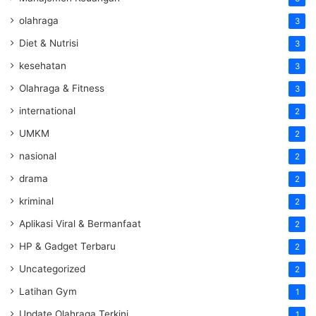
olahraga
3
Diet & Nutrisi
3
kesehatan
3
Olahraga & Fitness
3
international
2
UMKM
2
nasional
2
drama
2
kriminal
2
Aplikasi Viral & Bermanfaat
2
HP & Gadget Terbaru
2
Uncategorized
2
Latihan Gym
1
Update Olahraga Terkini
1