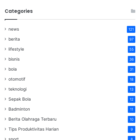
Categories
news
121
berita
97
lifestyle
55
bisnis
36
bola
31
otomotif
18
teknologi
13
Sepak Bola
12
Badminton
11
Berita Olahraga Terbaru
10
Tips Produktivitas Harian
9
sport
8