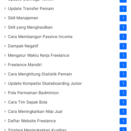
Update Transfer Pemain
1
Skill Manajemen
1
Skill yang Menghasilkan
1
Cara Membangun Passive Income
1
Dampak Negatif
1
Mengatur Waktu Kerja Freelance
1
Freelance Mandiri
1
Cara Menghitung Statistik Pemain
1
Update Kompetisi Skateboarding Junior
1
Pola Permainan Badminton
1
Cara Tim Sepak Bola
1
Cara Meningkatkan Nilai Jual
1
Daftar Website Freelance
1
Strategi Meningkatkan Kualitas
1