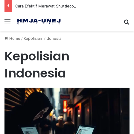
Cara Efektif Merawat Shuttlecock Badminton Agar Tahan Lama Saat Digunakan
Menu
Se
Home
/
Kepolisian Indonesia
Kepolisian
Indonesia