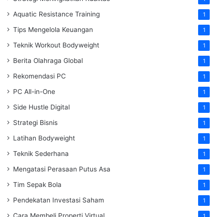
Aquatic Resistance Training
1
Tips Mengelola Keuangan
1
Teknik Workout Bodyweight
1
Berita Olahraga Global
1
Rekomendasi PC
1
PC All-in-One
1
Side Hustle Digital
1
Strategi Bisnis
1
Latihan Bodyweight
1
Teknik Sederhana
1
Mengatasi Perasaan Putus Asa
1
Tim Sepak Bola
1
Pendekatan Investasi Saham
1
Cara Membeli Properti Virtual
1