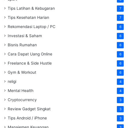
Tips Latihan & Kebugaran
7
Tips Kesehatan Harian
7
Rekomendasi Laptop / PC
6
Investasi & Saham
6
Bisnis Rumahan
6
Cara Dapat Uang Online
6
Freelance & Side Hustle
6
Gym & Workout
6
religi
4
Mental Health
4
Cryptocurrency
3
Review Gadget Singkat
3
Tips Android / iPhone
3
Manajemen Keuangan
3