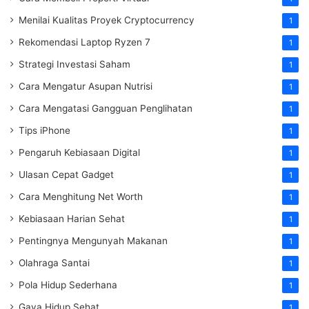
Menilai Kualitas Proyek Cryptocurrency
1
Rekomendasi Laptop Ryzen 7
1
Strategi Investasi Saham
1
Cara Mengatur Asupan Nutrisi
1
Cara Mengatasi Gangguan Penglihatan
1
Tips iPhone
1
Pengaruh Kebiasaan Digital
1
Ulasan Cepat Gadget
1
Cara Menghitung Net Worth
1
Kebiasaan Harian Sehat
1
Pentingnya Mengunyah Makanan
1
Olahraga Santai
1
Pola Hidup Sederhana
1
Gaya Hidup Sehat
1