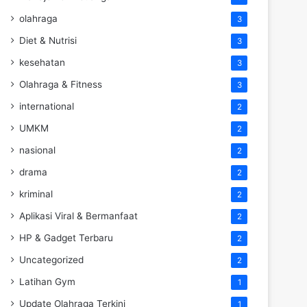
olahraga
3
Diet & Nutrisi
3
kesehatan
3
Olahraga & Fitness
3
international
2
UMKM
2
nasional
2
drama
2
kriminal
2
Aplikasi Viral & Bermanfaat
2
HP & Gadget Terbaru
2
Uncategorized
2
Latihan Gym
1
Update Olahraga Terkini
1