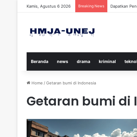
Kamis, Agustus 6 2026
Breaking News
Cara Efektif
Beranda
news
drama
kriminal
tekno
Home
/
Getaran bumi di Indonesia
Getaran bumi di 