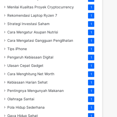
Menilai Kualitas Proyek Cryptocurrency
1
Rekomendasi Laptop Ryzen 7
1
Strategi Investasi Saham
1
Cara Mengatur Asupan Nutrisi
1
Cara Mengatasi Gangguan Penglihatan
1
Tips iPhone
1
Pengaruh Kebiasaan Digital
1
Ulasan Cepat Gadget
1
Cara Menghitung Net Worth
1
Kebiasaan Harian Sehat
1
Pentingnya Mengunyah Makanan
1
Olahraga Santai
1
Pola Hidup Sederhana
1
Gaya Hidup Sehat
1