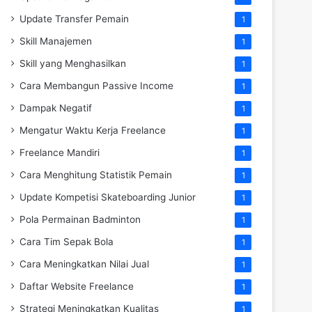
Update Transfer Pemain
1
Skill Manajemen
1
Skill yang Menghasilkan
1
Cara Membangun Passive Income
1
Dampak Negatif
1
Mengatur Waktu Kerja Freelance
1
Freelance Mandiri
1
Cara Menghitung Statistik Pemain
1
Update Kompetisi Skateboarding Junior
1
Pola Permainan Badminton
1
Cara Tim Sepak Bola
1
Cara Meningkatkan Nilai Jual
1
Daftar Website Freelance
1
Strategi Meningkatkan Kualitas
1