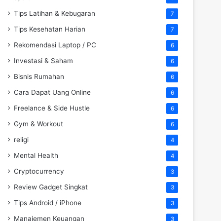
Tips Latihan & Kebugaran
7
Tips Kesehatan Harian
7
Rekomendasi Laptop / PC
6
Investasi & Saham
6
Bisnis Rumahan
6
Cara Dapat Uang Online
6
Freelance & Side Hustle
6
Gym & Workout
6
religi
4
Mental Health
4
Cryptocurrency
3
Review Gadget Singkat
3
Tips Android / iPhone
3
Manajemen Keuangan
3