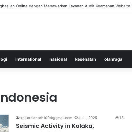
 Merawat Shuttlecock Badminton Agar Tahan Lama Saat Digunakan
logi
international
nasional
kesehatan
olahraga
Indonesia
kris.ardiansah1004@gmail.com
Juli 1, 2025
18
Seismic Activity in Kolaka,