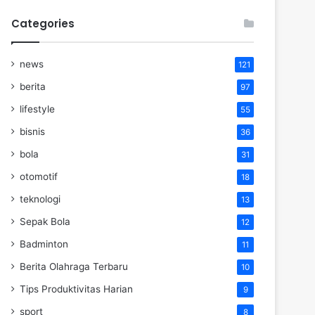
Categories
news
121
berita
97
lifestyle
55
bisnis
36
bola
31
otomotif
18
teknologi
13
Sepak Bola
12
Badminton
11
Berita Olahraga Terbaru
10
Tips Produktivitas Harian
9
sport
8