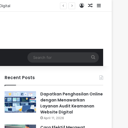
Log In
Random Article
Sidebar
Search
for
Recent Posts
Dapatkan Penghasilan Online
dengan Menawarkan
Layanan Audit Keamanan
Website Digital
April 11, 2026
Cara Efektif Merawat