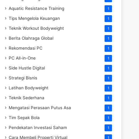
Aquatic Resistance Training
1
Tips Mengelola Keuangan
1
Teknik Workout Bodyweight
1
Berita Olahraga Global
1
Rekomendasi PC
1
PC All-in-One
1
Side Hustle Digital
1
Strategi Bisnis
1
Latihan Bodyweight
1
Teknik Sederhana
1
Mengatasi Perasaan Putus Asa
1
Tim Sepak Bola
1
Pendekatan Investasi Saham
1
Cara Membeli Properti Virtual
1