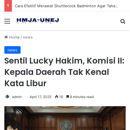
Cara Efektif Merawat Shuttlecock Badminton Agar Tahan Lama Saat Digunakan
Menu
Se
Home
/
news
news
Sentil Lucky Hakim, Komisi II:
Kepala Daerah Tak Kenal
Kata Libur
admin
April 17, 2025
18
8 minutes read