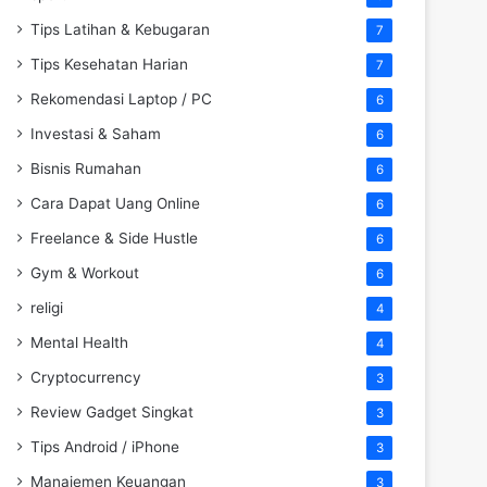
Tips Latihan & Kebugaran
7
Tips Kesehatan Harian
7
Rekomendasi Laptop / PC
6
Investasi & Saham
6
Bisnis Rumahan
6
Cara Dapat Uang Online
6
Freelance & Side Hustle
6
Gym & Workout
6
religi
4
Mental Health
4
Cryptocurrency
3
Review Gadget Singkat
3
Tips Android / iPhone
3
Manajemen Keuangan
3