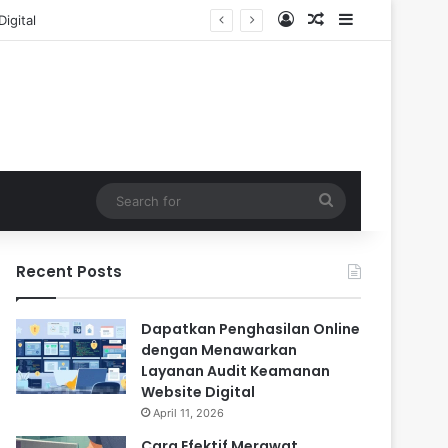
Log In
Random Article
Sidebar
Search
for
Recent Posts
Dapatkan Penghasilan Online
dengan Menawarkan
Layanan Audit Keamanan
Website Digital
April 11, 2026
Cara Efektif Merawat