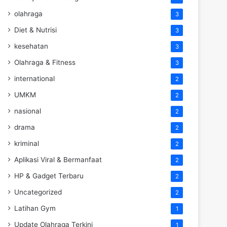
olahraga
3
Diet & Nutrisi
3
kesehatan
3
Olahraga & Fitness
3
international
2
UMKM
2
nasional
2
drama
2
kriminal
2
Aplikasi Viral & Bermanfaat
2
HP & Gadget Terbaru
2
Uncategorized
2
Latihan Gym
1
Update Olahraga Terkini
1