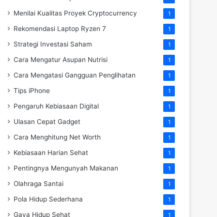
Menilai Kualitas Proyek Cryptocurrency
1
Rekomendasi Laptop Ryzen 7
1
Strategi Investasi Saham
1
Cara Mengatur Asupan Nutrisi
1
Cara Mengatasi Gangguan Penglihatan
1
Tips iPhone
1
Pengaruh Kebiasaan Digital
1
Ulasan Cepat Gadget
1
Cara Menghitung Net Worth
1
Kebiasaan Harian Sehat
1
Pentingnya Mengunyah Makanan
1
Olahraga Santai
1
Pola Hidup Sederhana
1
Gaya Hidup Sehat
1