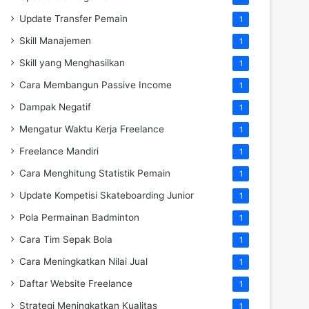
Update Transfer Pemain
1
Skill Manajemen
1
Skill yang Menghasilkan
1
Cara Membangun Passive Income
1
Dampak Negatif
1
Mengatur Waktu Kerja Freelance
1
Freelance Mandiri
1
Cara Menghitung Statistik Pemain
1
Update Kompetisi Skateboarding Junior
1
Pola Permainan Badminton
1
Cara Tim Sepak Bola
1
Cara Meningkatkan Nilai Jual
1
Daftar Website Freelance
1
Strategi Meningkatkan Kualitas
1