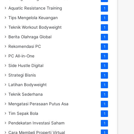
Aquatic Resistance Training
1
Tips Mengelola Keuangan
1
Teknik Workout Bodyweight
1
Berita Olahraga Global
1
Rekomendasi PC
1
PC All-in-One
1
Side Hustle Digital
1
Strategi Bisnis
1
Latihan Bodyweight
1
Teknik Sederhana
1
Mengatasi Perasaan Putus Asa
1
Tim Sepak Bola
1
Pendekatan Investasi Saham
1
Cara Membeli Properti Virtual
1