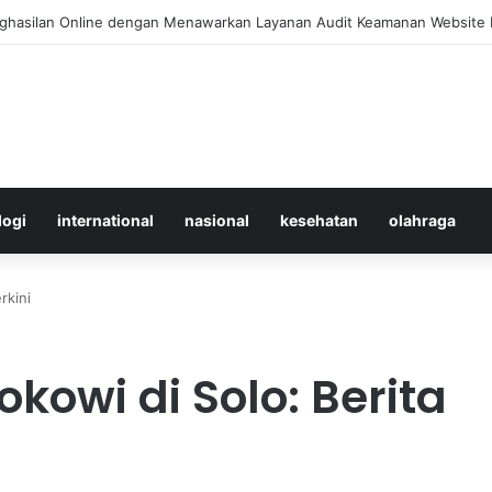
 Merawat Shuttlecock Badminton Agar Tahan Lama Saat Digunakan
logi
international
nasional
kesehatan
olahraga
rkini
kowi di Solo: Berita