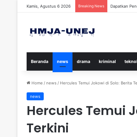
Kamis, Agustus 6 2026
Breaking News
Cara Efektif
Beranda
news
drama
kriminal
tekno
Home
/
news
/
Hercules Temui Jokowi di Solo: Berita Te
news
Hercules Temui Jo
Terkini