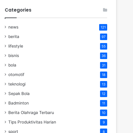
Categories
news
121
berita
97
lifestyle
55
bisnis
36
bola
31
otomotif
18
teknologi
13
Sepak Bola
12
Badminton
11
Berita Olahraga Terbaru
10
Tips Produktivitas Harian
9
sport
8