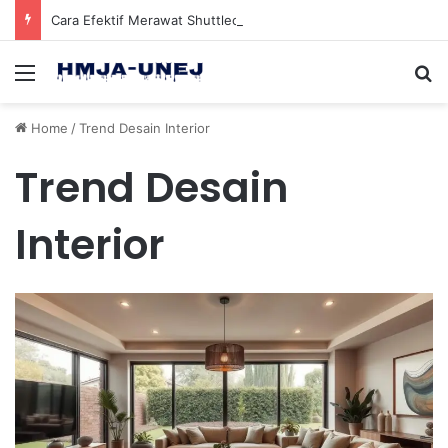
Cara Efektif Merawat Shuttlecock Badminton Agar Tahan Lama Saat Digunakan
Menu
Se
Home
/
Trend Desain Interior
Trend Desain
Interior