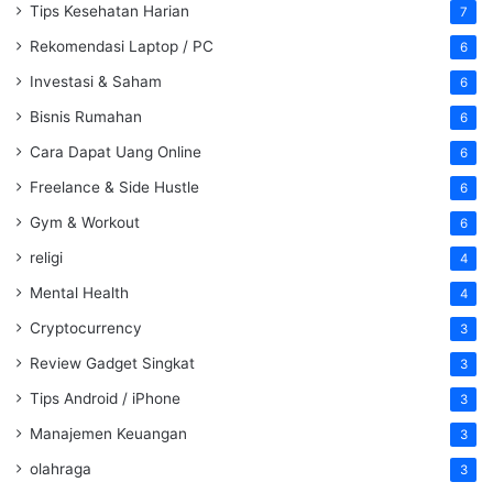
Tips Kesehatan Harian
7
Rekomendasi Laptop / PC
6
Investasi & Saham
6
Bisnis Rumahan
6
Cara Dapat Uang Online
6
Freelance & Side Hustle
6
Gym & Workout
6
religi
4
Mental Health
4
Cryptocurrency
3
Review Gadget Singkat
3
Tips Android / iPhone
3
Manajemen Keuangan
3
olahraga
3