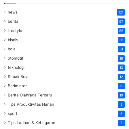
news
121
berita
97
lifestyle
55
bisnis
36
bola
31
otomotif
18
teknologi
13
Sepak Bola
12
Badminton
11
Berita Olahraga Terbaru
10
Tips Produktivitas Harian
9
sport
8
Tips Latihan & Kebugaran
7