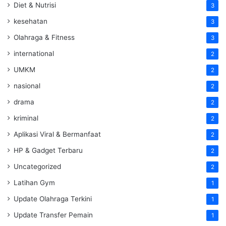
Diet & Nutrisi
3
kesehatan
3
Olahraga & Fitness
3
international
2
UMKM
2
nasional
2
drama
2
kriminal
2
Aplikasi Viral & Bermanfaat
2
HP & Gadget Terbaru
2
Uncategorized
2
Latihan Gym
1
Update Olahraga Terkini
1
Update Transfer Pemain
1