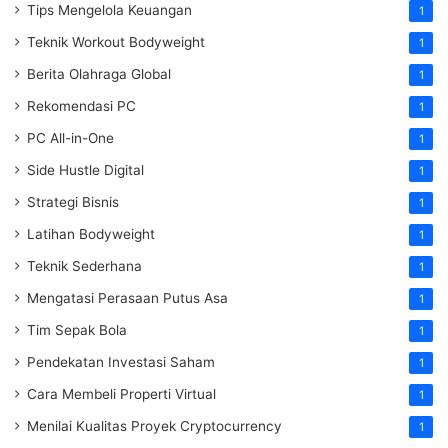
Tips Mengelola Keuangan
1
Teknik Workout Bodyweight
1
Berita Olahraga Global
1
Rekomendasi PC
1
PC All-in-One
1
Side Hustle Digital
1
Strategi Bisnis
1
Latihan Bodyweight
1
Teknik Sederhana
1
Mengatasi Perasaan Putus Asa
1
Tim Sepak Bola
1
Pendekatan Investasi Saham
1
Cara Membeli Properti Virtual
1
Menilai Kualitas Proyek Cryptocurrency
1