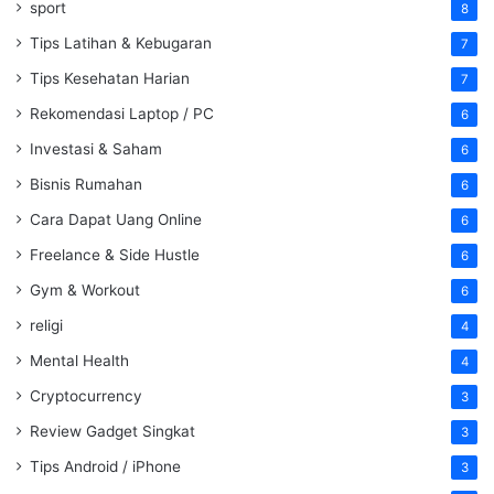
sport
8
Tips Latihan & Kebugaran
7
Tips Kesehatan Harian
7
Rekomendasi Laptop / PC
6
Investasi & Saham
6
Bisnis Rumahan
6
Cara Dapat Uang Online
6
Freelance & Side Hustle
6
Gym & Workout
6
religi
4
Mental Health
4
Cryptocurrency
3
Review Gadget Singkat
3
Tips Android / iPhone
3