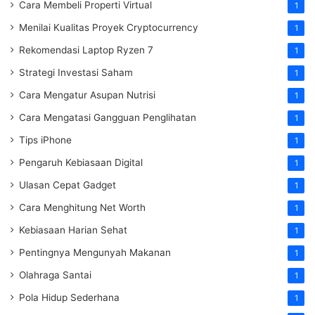
Cara Membeli Properti Virtual
1
Menilai Kualitas Proyek Cryptocurrency
1
Rekomendasi Laptop Ryzen 7
1
Strategi Investasi Saham
1
Cara Mengatur Asupan Nutrisi
1
Cara Mengatasi Gangguan Penglihatan
1
Tips iPhone
1
Pengaruh Kebiasaan Digital
1
Ulasan Cepat Gadget
1
Cara Menghitung Net Worth
1
Kebiasaan Harian Sehat
1
Pentingnya Mengunyah Makanan
1
Olahraga Santai
1
Pola Hidup Sederhana
1