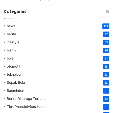
Categories
news
121
berita
97
lifestyle
55
bisnis
36
bola
31
otomotif
18
teknologi
13
Sepak Bola
12
Badminton
11
Berita Olahraga Terbaru
10
Tips Produktivitas Harian
9