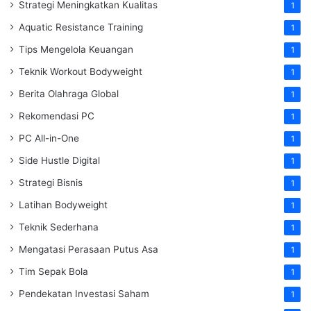
Strategi Meningkatkan Kualitas
1
Aquatic Resistance Training
1
Tips Mengelola Keuangan
1
Teknik Workout Bodyweight
1
Berita Olahraga Global
1
Rekomendasi PC
1
PC All-in-One
1
Side Hustle Digital
1
Strategi Bisnis
1
Latihan Bodyweight
1
Teknik Sederhana
1
Mengatasi Perasaan Putus Asa
1
Tim Sepak Bola
1
Pendekatan Investasi Saham
1