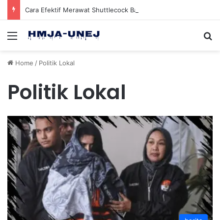
Cara Efektif Merawat Shuttlecock Badminton Agar Tahan Lama Saat Digunakan
Menu
Se
Home
/
Politik Lokal
Politik Lokal