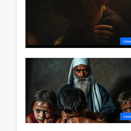
new
new