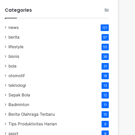
Categories
news
121
berita
97
lifestyle
55
bisnis
36
bola
31
otomotif
18
teknologi
13
Sepak Bola
12
Badminton
11
Berita Olahraga Terbaru
10
Tips Produktivitas Harian
9
sport
8