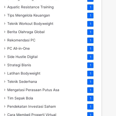
Aquatic Resistance Training
1
Tips Mengelola Keuangan
1
Teknik Workout Bodyweight
1
Berita Olahraga Global
1
Rekomendasi PC
1
PC All-in-One
1
Side Hustle Digital
1
Strategi Bisnis
1
Latihan Bodyweight
1
Teknik Sederhana
1
Mengatasi Perasaan Putus Asa
1
Tim Sepak Bola
1
Pendekatan Investasi Saham
1
Cara Membeli Properti Virtual
1