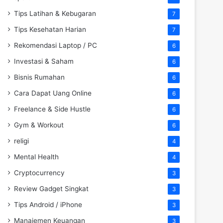
Tips Latihan & Kebugaran
7
Tips Kesehatan Harian
7
Rekomendasi Laptop / PC
6
Investasi & Saham
6
Bisnis Rumahan
6
Cara Dapat Uang Online
6
Freelance & Side Hustle
6
Gym & Workout
6
religi
4
Mental Health
4
Cryptocurrency
3
Review Gadget Singkat
3
Tips Android / iPhone
3
Manajemen Keuangan
3