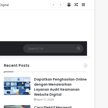
Log In
Random Article
Sidebar
Search
for
Recent Posts
Dapatkan Penghasilan Online
dengan Menawarkan
Layanan Audit Keamanan
Website Digital
April 11, 2026
Cara Efektif Merawat