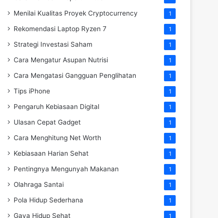
Menilai Kualitas Proyek Cryptocurrency
1
Rekomendasi Laptop Ryzen 7
1
Strategi Investasi Saham
1
Cara Mengatur Asupan Nutrisi
1
Cara Mengatasi Gangguan Penglihatan
1
Tips iPhone
1
Pengaruh Kebiasaan Digital
1
Ulasan Cepat Gadget
1
Cara Menghitung Net Worth
1
Kebiasaan Harian Sehat
1
Pentingnya Mengunyah Makanan
1
Olahraga Santai
1
Pola Hidup Sederhana
1
Gaya Hidup Sehat
1