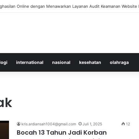
 Merawat Shuttlecock Badminton Agar Tahan Lama Saat Digunakan
logi
international
nasional
kesehatan
olahraga
ak
kris.ardiansah1004@gmail.com
Juli 1, 2025
12
Bocah 13 Tahun Jadi Korban