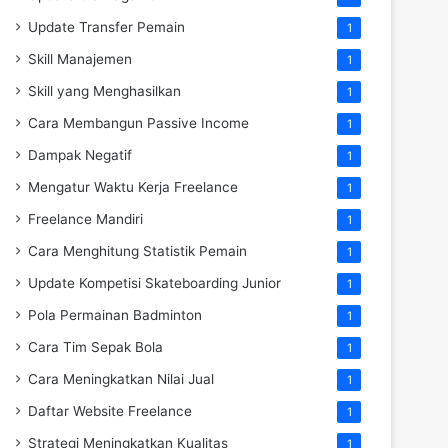
Update Transfer Pemain
1
Skill Manajemen
1
Skill yang Menghasilkan
1
Cara Membangun Passive Income
1
Dampak Negatif
1
Mengatur Waktu Kerja Freelance
1
Freelance Mandiri
1
Cara Menghitung Statistik Pemain
1
Update Kompetisi Skateboarding Junior
1
Pola Permainan Badminton
1
Cara Tim Sepak Bola
1
Cara Meningkatkan Nilai Jual
1
Daftar Website Freelance
1
Strategi Meningkatkan Kualitas
1