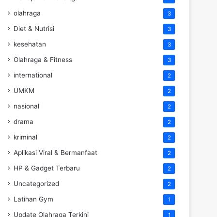
olahraga
3
Diet & Nutrisi
3
kesehatan
3
Olahraga & Fitness
3
international
2
UMKM
2
nasional
2
drama
2
kriminal
2
Aplikasi Viral & Bermanfaat
2
HP & Gadget Terbaru
2
Uncategorized
2
Latihan Gym
1
Update Olahraga Terkini
1